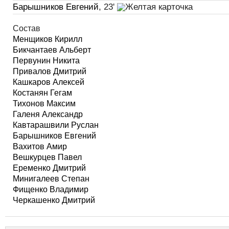
Барышников Евгений
, 23'
Состав
Менщиков Кирилл
Бикчантаев Альберт
Первунин Никита
Привалов Дмитрий
Кашкаров Алексей
Костанян Гегам
Тихонов Максим
Галеня Александр
Кавтарашвили Руслан
Барышников Евгений
Вахитов Амир
Вешкурцев Павел
Еременко Дмитрий
Минигалеев Степан
Фищенко Владимир
Черкашенко Дмитрий