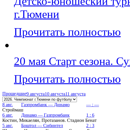
Детско-юношеский тур
г.Тюмени
Прочитать полностью
20 мая Старт сезона. С
Прочитать полностью
Прошедшие
9 августа
10 августа
11 августа
8 авг.
Газпромбанк — Динамо
— : —
Строймаш
6 авг.
Динамо — Газпромбанк
1 : 6
Костин, Микаелян, Протазанов. Стадион Бенат
5 авг.
Боштол — Сибинтел
2 : 3