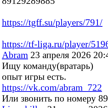
89129289885
https://tgff.su/players/791/
https://tf-liga.ru/player/51
Abram
23 апреля 2026 20:
Ищу команду(вратарь)
опыт игры есть.
https://vk.com/abram_722
Или звонить по номеру 8