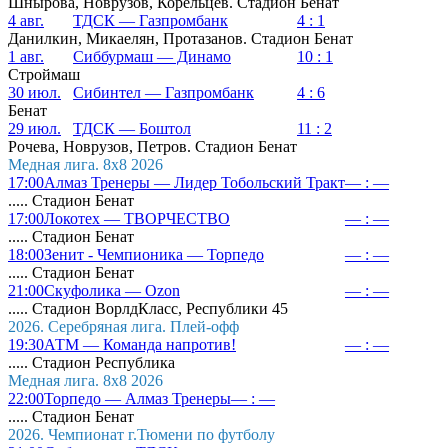
Шнырова, Новрузов, Корельцев. Стадион Бенат
4 авг.
ТДСК — Газпромбанк
4 : 1
Данилкин, Микаелян, Протазанов. Стадион Бенат
1 авг.
Сиббурмаш — Динамо
10 : 1
Строймаш
30 июл.
Сибинтел — Газпромбанк
4 : 6
Бенат
29 июл.
ТДСК — Боштол
11 : 2
Рочева, Новрузов, Петров. Стадион Бенат
Медная лига. 8x8 2026
17:00
Алмаз Тренеры — Лидер Тобольский Тракт
— : —
..... Стадион Бенат
17:00
Локотех — ТВОРЧЕСТВО
— : —
..... Стадион Бенат
18:00
Зенит - Чемпионика — Торпедо
— : —
..... Стадион Бенат
21:00
Скуфолика — Ozon
— : —
..... Стадион ВорлдКласс, Республики 45
2026. Серебряная лига. Плей-офф
19:30
АТМ — Команда напротив!
— : —
..... Стадион Республика
Медная лига. 8x8 2026
22:00
Торпедо — Алмаз Тренеры
— : —
..... Стадион Бенат
2026. Чемпионат г.Тюмени по футболу