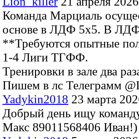
Lion_killer
21 апреля 2026
Команда Марциаль осущес
основе в ЛДФ 5х5. В ЛДФ
**Требуются опытные пол
1-4 Лиги ТГФФ.
Тренировки в зале два раз
Пишем в лс Телеграмм @L
Yadykin2018
23 марта 202
Добрый день ищу команду
Макс 89011568406 Иван!)