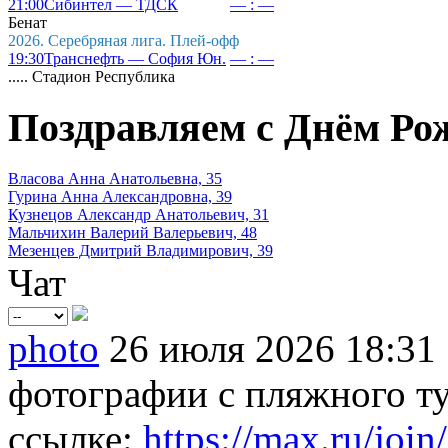
21:00
Сибинтел — ТДСК
— : —
Бенат
2026. Серебряная лига. Плей-офф
19:30
Транснефть — София Юн.
— : —
..... Стадион Республика
Поздравляем с Днём Ро
Власова Анна Анатольевна, 35
Гурина Анна Александровна, 39
Кузнецов Александр Анатольевич, 31
Мальчихин Валерий Валерьевич, 48
Мезенцев Дмитрий Владимирович, 39
Чат
photo
26 июля 2026 18:31
фотографии с пляжного т
ссылке:
https://max.ru/join