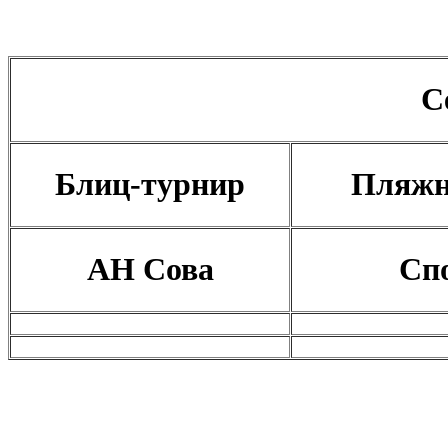
С
Блиц-турнир
Пляжн
АН Сова
Сп