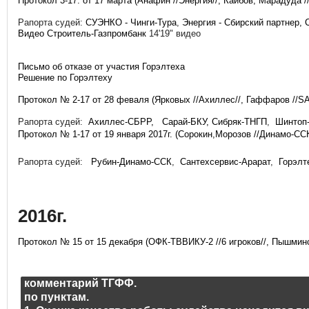
Протокол 3-17. от 17 марта (Анафин //Энергия//, Каибов, Марадуда //
Рапорта судей:
СУЭНКО - Чинги-Тура
,
Энергия - Сбирский партнер,
Видео Строитель-Газпромбанк
14'19" видео
Письмо об отказе от участия Горэлтеха
Решение по Горэлтеху
Протокол № 2-17 от 28 феваля (Ярковых //Ахиллес//, Гаффаров //SA
Рапорта судей:
Ахиллес-СБРР,
Сарай-БКУ,
Сибряк-ТНГП
,
Шинтоп
Протокол № 1-17 от 19 января 2017г. (Сорокин,Морозов //Динамо-ССК/
Рапорта судей:
Рубин-Динамо-ССК
,
Сантехсервис-Арарат
,
Горэлт
2016г.
Протокол № 15 от 15 декабря (ОФК-ТВВИКУ-2 //6 игроков//, Пышминск
комментарий ТГФФ.
по пунктам.