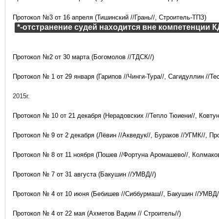
Протокол №3 от 16 апреля (Тишинский //Грань//, Строитель-ТПЗ)
*-отстранение судей находится вне компетенции К
Протокол №2 от 30 марта (Богомолов //ТДСК//)
Протокол № 1 от 29 января (Гарипов //Чинги-Тура//, Сагидуллин //Тес
2015г.
Протокол № 10 от 21 декабря (Нерадовских //Тепло Тюиени//, Ковтун
Протокол № 9 от 2 декабря (Лёвин //Акведук//, Бураков //УГМК//, Пр
Протокол № 8 от 11 ноября (Пошев //Фортуна Аромашево//, Колмаков
Протокол № 7 от 31 августа (Бакушин //УМВД//)
Протокол № 4 от 10 июня (Бебишев //Сиббурмаш//, Бакушин //УМВД/
Протокол № 4 от 22 мая (Ахметов Вадим // Строитель//)