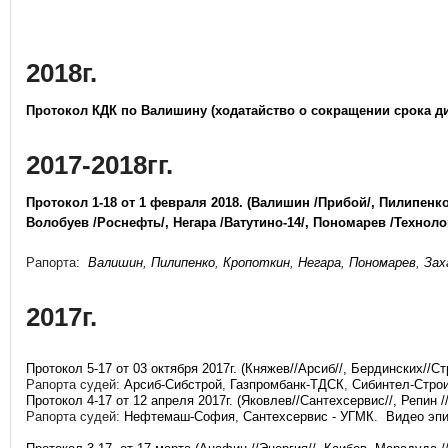
2018г.
Протокол КДК по Валишину (ходатайство о сокращении срока д
2017-2018гг.
Протокол 1-18 от 1 февраля 2018. (Валишин /Прибой/, Пилипенк
Волобуев /Роснефть/, Негара /Ватутино-14/, Пономарев /Технолог
Рапорта:
Валишин
,
Пилипенко
,
Кропоткин
,
Негара
,
Пономарев
,
Зах
2017г.
Протокол 5-17 от 03 октября 2017г. (Княжев//Арсиб//, Бердинских//С
Рапорта судей:
Арсиб-Сибстрой
,
Газпромбанк-ТДСК
,
Сибинтел-Стро
Протокол 4-17 от 12 апреля 2017г. (Яковлев//Сантехсервис//, Репин 
Рапорта судей:
Нефтемаш-София
,
Сантехсервис - УГМК
.
Видео эп