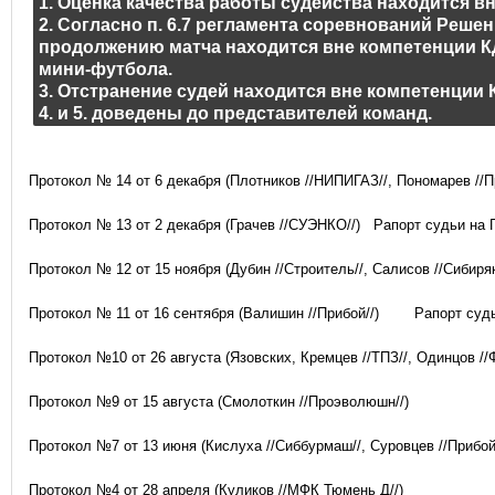
1. Оценка качества работы судейства находится в
2. Согласно п. 6.7 регламента соревнований Реше
продолжению матча находится вне компетенции К
мини-футбола.
3. Отстранение судей находится вне компетенции
4. и 5. доведены до представителей команд.
Протокол № 14 от 6 декабря (Плотников //НИПИГАЗ//, Пономарев //П
Протокол № 13 от 2 декабря (Грачев //СУЭНКО//)
Рапорт судьи на 
Протокол № 12 от 15 ноября (Дубин //Строитель//, Салисов //Сибиряк
Протокол № 11 от 16 сентября (Валишин //Прибой//)
Рапорт суд
Протокол №10 от 26 августа (Язовских, Кремцев //ТПЗ//, Одинцов //
Протокол №9 от 15 августа (Смолоткин //Проэволюшн//)
Протокол №7 от 13 июня (Кислуха //Сиббурмаш//, Суровцев //Прибой
Протокол №4 от 28 апреля (Куликов //МФК Тюмень Д//)