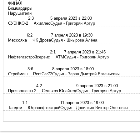
ФИНАЛ
Бомбардиры
Нарушители
2:3
5 апреля 2023 в 22:00
СУЭНКО-2
Ахиллес
Судья - Григорян Артур
6:2
7 апреля 2023 в 19:30
Мессояха
ФК Дрова
Судья - Шнырова Алёна
2:1
7 апреля 2023 в 21:45
Нефтегазстройсервис
АТМ
Судья - Григорян Артур
3:6
8 апреля 2023 в 18:00
Строймаш
RentCar72
Судья - Зарва Дмитрий Евгеньевич
4:2
9 апреля 2023 в 21:00
Проэволюшн-2
Сельхоз Юнайтед
Судья - Григорян Артур
1:1
11 апреля 2023 в 19:00
Тандем
Югранефтестрой
Судья - Данилкин Виктор Олегович