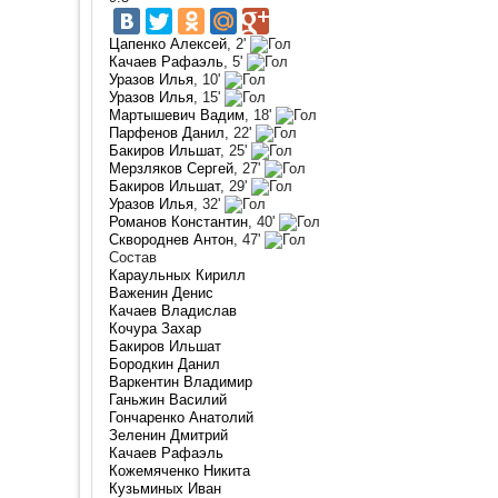
Цапенко Алексей
, 2'
Качаев Рафаэль
, 5'
Уразов Илья
, 10'
Уразов Илья
, 15'
Мартышевич Вадим
, 18'
Парфенов Данил
, 22'
Бакиров Ильшат
, 25'
Мерзляков Сергей
, 27'
Бакиров Ильшат
, 29'
Уразов Илья
, 32'
Романов Константин
, 40'
Сквороднев Антон
, 47'
Состав
Караульных Кирилл
Важенин Денис
Качаев Владислав
Кочура Захар
Бакиров Ильшат
Бородкин Данил
Варкентин Владимир
Ганьжин Василий
Гончаренко Анатолий
Зеленин Дмитрий
Качаев Рафаэль
Кожемяченко Никита
Кузьминых Иван