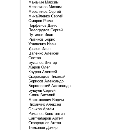
Маначин Максим
Мерзляков Михаил
Мерзляков Сергей
Михайленко Сергей
Омаров Роман
Парфенов Данил
Пологрудов Сергей
Путилов Иван
Рытиков Борис
Угнивенко Иван
Уразов Илья
Цапенко Алексей
Состав
Буланов Виктор
Жаров Олег
Кауров Алексей
Скороходов Николай
Борисов Александр
Борщевский Александр
Бушуев Сергей
Килин Виталий
Мартышевич Вадим
Нихайчик Алексей
Ольхов Артём
Романов Константин
Сайтчабаров Артем
Сквороднев Антон
Тимканов Дамир