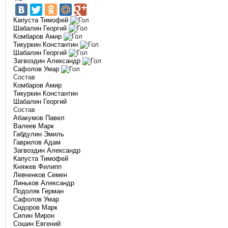
Капуста Тимофей
Шабалин Георгий
Комбаров Амир
Тикуркин Константин
Шабалин Георгий
Загвоздин Александр
Сафолов Умар
Состав
Комбаров Амир
Тикуркин Константин
Шабалин Георгий
Состав
Абакумов Павел
Валеев Марк
Габдулин Эмиль
Гаврилов Адам
Загвоздин Александр
Капуста Тимофей
Княжев Филипп
Левченков Семен
Линьков Александр
Подоляк Герман
Сафолов Умар
Сидоров Марк
Силин Мирон
Сошин Евгений