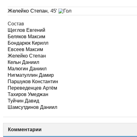
Желейко Степан
, 45'
Состав
Щеглов Евгений
Беляков Максим
Бондарюк Кирилл
Евсеев Максим
Желейко Степан
Кельн Даниил
Малюгин Даниил
Нигматуллин Дамир
Паршуков Константин
Переведенцев Артём
Тахиров Умеджан
Туйчин Давид
Шамсутдинов Даниил
Комментарии