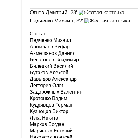
Огнев Дмитрий
, 23'
Педченко Михаил
, 32'
Состав
Педченко Михаил
Алимбаев Зуфар
Ахметзянов Даниил
Бесогонов Владимир
Билецкий Василий
Бугаков Алексей
Давыдов Александр
Дегтярев Олег
Задорожных Валентин
Кротенко Вадим
Кудрявцев Герман
Кузнецов Виктор
Лука Никита
Марков Богдан
Марченко Евгений
Некрасов Алексей