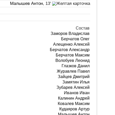
Малышев Антон
, 13'
Состав
Заморов Владислав
Берчатов Олег
Алещенко Алексей
Берчатов Александр
Берчатов Максим
Волобуев Леонид
Глазков Данил
Журавлев Павел
Зайцев Дмитрий
Замятин Илья
Зубарев Алексей
Иванов Иван
Калинин Андрей
Ковалев Максим
Кудаяров Артур
Малышев Антон