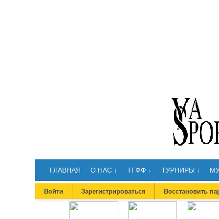
ГЛАВНАЯ
О НАС ↓
ТГФФ ↓
ТУРНИРЫ ↓
МУ
Войти
Зарегистрироваться
Восстановить па