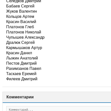
Селедков Дмитрий
Бабаев Сергей
Жуков Валентин
Кольцов Артем
Красин Василий
Платонов Глеб
Платонов Николай
Чупышев Александр
Дралюк Сергей
Кармышаков Артур
Красин Данил
Лыжин Анатолий
Пестов Дмитрий
Рахимзанов Павел
Таскаев Еремей
Филеев Дмитрий
Комментарии