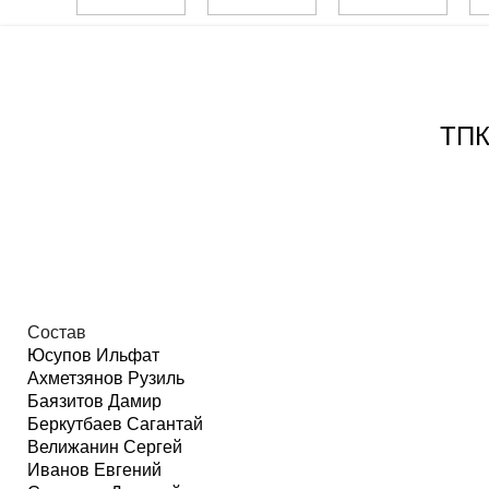
ТП
Состав
Юсупов Ильфат
Ахметзянов Рузиль
Баязитов Дамир
Беркутбаев Сагантай
Велижанин Сергей
Иванов Евгений