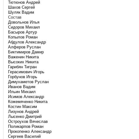
Тютюнов Андрей
Шахов Сергей
Шуляк Вадим
Состав
Довольнов Илья
Сидоров Михаил
Басыров Артур
Копылов Роман
Абдулов Александр
Алферов Руслан
Биктимиров Дамир
Важенин Никита
Высоких Никита
Гарибян Тигран
Герасимович Игорь
Горбунов Игорь
Димухаметов Руслан
Иванов Вадим
Ильин Михаил
Исимов Александр
Кожемяченко Никита
Костин Максим
Лизунов Андрей
Лысенко Дмитрий
Остроухов Вячеслав
Поликарпов Роман
Прокопенко Александр
Сергеев Василий