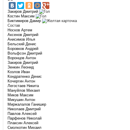
Закиров Дмитрий
Костин Максим
Биктимиров Дамир
Состав
Носков Артем
Аксенов Дмитрий
Анисимов Илья
Бельский Денис
Боровков Андрей
Вольфсон Дмитрий
Воронцов Антон
Закиров Дмитрий
Зенкин Леонид
Козлов Иван
Кондратенко Денис
Кочергин Антон
Легостаев Никита
Мануйлов Михаил
Миков Максим
Микушин Антон
Миржалалов Ганишер
Николаев Дмитрий
Павлов Алексей
Парфенов Николай
Плаксин Алексей
Смолкотин Михаил