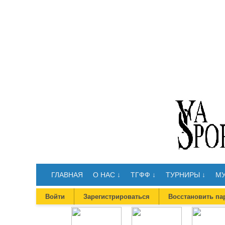
ГЛАВНАЯ
О НАС ↓
ТГФФ ↓
ТУРНИРЫ ↓
МУ
Войти
Зарегистрироваться
Восстановить па