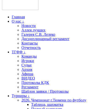
Главная
О нас ↓
Новости
Аллея лучших
Галерея С.В. Лелеко
Дисциплинарный регламент
Контакты
Отчетность
ТГФФ ↓
Команды
Игроки
Судьи
Архив
Афиша
ВИДЕО
Протоколы КДК
Регламент
Шаблон заявки / Протоколы
Турниры ↓
2026. Чемпионат г.Тюмени по футболу
Таблица, шахматка
Полный календарь