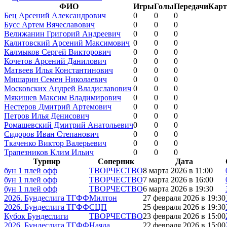
ФИО
Игры
Голы
Передачи
Карт
Бец Арсений Александрович
0
0
0
Бусс Артем Вячеславович
0
0
0
Велижанин Григорий Андреевич
0
0
0
Калитовский Арсений Максимович
0
0
0
Калмыков Сергей Викторович
0
0
0
Кочетов Арсений Данилович
0
0
0
Матвеев Илья Константинович
0
0
0
Мишарин Семен Николаевич
0
0
0
Московских Андрей Владиславович
0
0
0
Мякишев Максим Владимирович
0
0
0
Нестеров Дмитрий Артемович
0
0
0
Петров Илья Денисович
0
0
0
Ромашевский Дмитрий Анатольевич
0
0
0
Сидоров Иван Степанович
0
0
0
Ткаченко Виктор Валерьевич
0
0
0
Трапезников Клим Ильич
0
0
0
Турнир
Соперник
Дата
бун 1 плей офф
ТВОРЧЕСТВО
8 марта 2026 в 11:00
бун 1 плей офф
ТВОРЧЕСТВО
7 марта 2026 в 16:00
бун 1 плей офф
ТВОРЧЕСТВО
6 марта 2026 в 19:30
2026. Бундеслига ТГФФ
Милтон
27 февраля 2026 в 19:30
2026. Бундеслига ТГФФ
СЦП
25 февраля 2026 в 19:30
Кубок Бундеслиги
ТВОРЧЕСТВО
23 февраля 2026 в 15:00
2026. Бундеслига ТГФФ
Наяда
22 февраля 2026 в 15:00