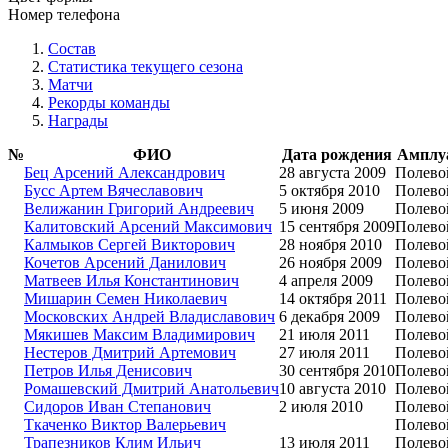
Номер телефона
Состав
Статистика текущего сезона
Матчи
Рекорды команды
Награды
№
ФИО
Дата рождения
Амплу
Бец Арсений Александрович
28 августа 2009
Полево
Бусс Артем Вячеславович
5 октября 2010
Полево
Велижанин Григорий Андреевич
5 июня 2009
Полево
Калитовский Арсений Максимович
15 сентября 2009
Полево
Калмыков Сергей Викторович
28 ноября 2010
Полево
Кочетов Арсений Данилович
26 ноября 2009
Полево
Матвеев Илья Константинович
4 апреля 2009
Полево
Мишарин Семен Николаевич
14 октября 2011
Полево
Московских Андрей Владиславович
6 декабря 2009
Полево
Мякишев Максим Владимирович
21 июля 2011
Полево
Нестеров Дмитрий Артемович
27 июля 2011
Полево
Петров Илья Денисович
30 сентября 2010
Полево
Ромашевский Дмитрий Анатольевич
10 августа 2010
Полево
Сидоров Иван Степанович
2 июля 2010
Полево
Ткаченко Виктор Валерьевич
Полево
Трапезников Клим Ильич
13 июля 2011
Полево