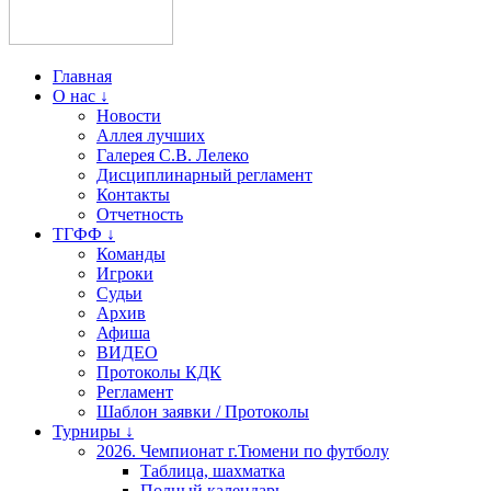
Главная
О нас ↓
Новости
Аллея лучших
Галерея С.В. Лелеко
Дисциплинарный регламент
Контакты
Отчетность
ТГФФ ↓
Команды
Игроки
Судьи
Архив
Афиша
ВИДЕО
Протоколы КДК
Регламент
Шаблон заявки / Протоколы
Турниры ↓
2026. Чемпионат г.Тюмени по футболу
Таблица, шахматка
Полный календарь