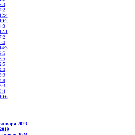
7:3
7:2
12:4
10:2
4:3
12:1
7:2
6:0
14:3
9:5
8:5
2:5
4:0
3:3
4:8
3:3
3:4
10:6
января 2023
2019
 апреля 2024