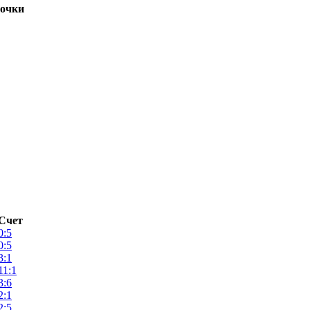
очки
Счет
0:5
0:5
3:1
11:1
3:6
2:1
2:5