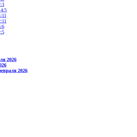
2:3
14:5
4:11
2:11
5:6
2:5
ля 2026
026
февраля 2026