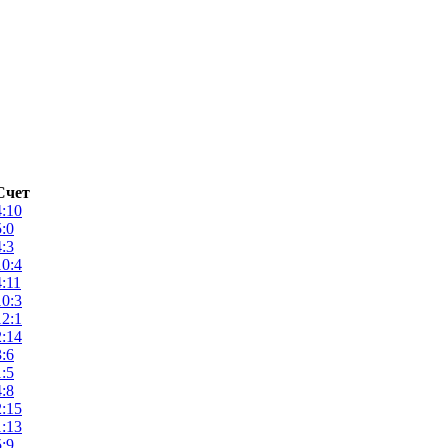
Счет
4:10
5:0
4:3
10:4
4:11
10:3
12:1
2:14
3:6
1:5
4:8
2:15
1:13
5:9