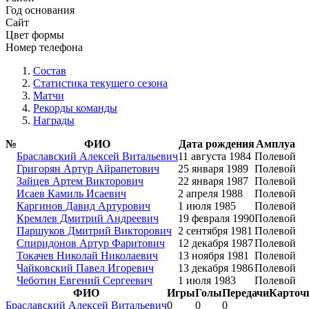
Год основания
Сайт
Цвет формы
Номер телефона
Состав
Статистика текущего сезона
Матчи
Рекорды команды
Награды
№
ФИО
Дата рождения
Амплуа
Браславский Алексей Витальевич
11 августа 1984
Полевой
Григорян Артур Айрапетович
25 января 1989
Полевой
Зайцев Артем Викторович
22 января 1987
Полевой
Исаев Камиль Исаевич
2 апреля 1988
Полевой
Каргинов Давид Артурович
1 июля 1985
Полевой
Кремлев Дмитрий Андреевич
19 февраля 1990
Полевой
Паршуков Дмитрий Викторович
2 сентября 1981
Полевой
Спиридонов Артур Фаритович
12 декабря 1987
Полевой
Токачев Николай Николаевич
13 ноября 1981
Полевой
Чайковский Павел Игоревич
13 декабря 1986
Полевой
Чеботин Евгений Сергеевич
1 июля 1983
Полевой
ФИО
Игры
Голы
Передачи
Карточ
Браславский Алексей Витальевич
0
0
0