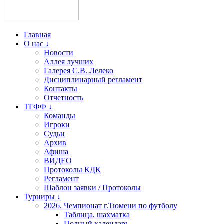
Главная
О нас ↓
Новости
Аллея лучших
Галерея С.В. Лелеко
Дисциплинарный регламент
Контакты
Отчетность
ТГФФ ↓
Команды
Игроки
Судьи
Архив
Афиша
ВИДЕО
Протоколы КДК
Регламент
Шаблон заявки / Протоколы
Турниры ↓
2026. Чемпионат г.Тюмени по футболу
Таблица, шахматка
Полный календарь