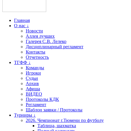
Главная
О нас ↓
Новости
Аллея лучших
Галерея С.В. Лелеко
Дисциплинарный регламент
Контакты
Отчетность
ТГФФ ↓
Команды
Игроки
Судьи
Архив
Афиша
ВИДЕО
Протоколы КДК
Регламент
Шаблон заявки / Протоколы
Турниры ↓
2026. Чемпионат г.Тюмени по футболу
Таблица, шахматка
Полный календарь