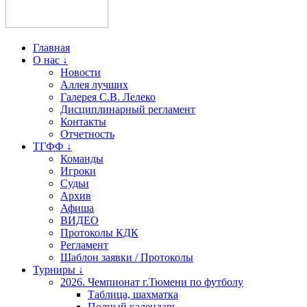
Главная
О нас ↓
Новости
Аллея лучших
Галерея С.В. Лелеко
Дисциплинарный регламент
Контакты
Отчетность
ТГФФ ↓
Команды
Игроки
Судьи
Архив
Афиша
ВИДЕО
Протоколы КДК
Регламент
Шаблон заявки / Протоколы
Турниры ↓
2026. Чемпионат г.Тюмени по футболу
Таблица, шахматка
Полный календарь