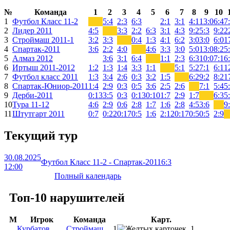
№
Команда
1
2
3
4
5
6
7
8
9
10
1
Футбол Класс 11-2
5:4
2:3
6:3
2:1
3:1
4:1
13:0
6:4
7
2
Лидер 2011
4:5
3:3
2:2
6:3
3:1
4:3
9:2
5:3
9:2
2
3
Строймаш 2011-1
3:2
3:3
0:4
1:3
4:1
6:2
3:0
3:0
6:0
1
4
Спартак-2011
3:6
2:2
4:0
4:6
3:3
3:0
5:0
13:0
8:2
5
5
Алмаз 2012
3:6
3:1
6:4
1:1
2:3
6:3
10:0
7:1
6
6
Иртыш 2011-2012
1:2
1:3
1:4
3:3
1:1
5:1
5:2
7:1
6:1
1
7
Футбол класс 2011
1:3
3:4
2:6
0:3
3:2
1:5
6:2
9:2
8:2
1
8
Спартак-Юниор-2011
1:4
2:9
0:3
0:5
3:6
2:5
2:6
7:1
5:4
5
9
Дерби-2011
0:13
3:5
0:3
0:13
0:10
1:7
2:9
1:7
6:3
5
10
Тура 11-12
4:6
2:9
0:6
2:8
1:7
1:6
2:8
4:5
3:6
9
11
Штутгарт 2011
0:7
0:22
0:17
0:5
1:6
2:12
0:17
0:5
0:5
2:9
Текущий тур
30.08.2025
Футбол Класс 11-2 - Спартак-2011
6:3
12:00
Полный календарь
Топ-10 нарушителей
М
Игрок
Команда
Карт.
Курбатов
Строймаш
1
1