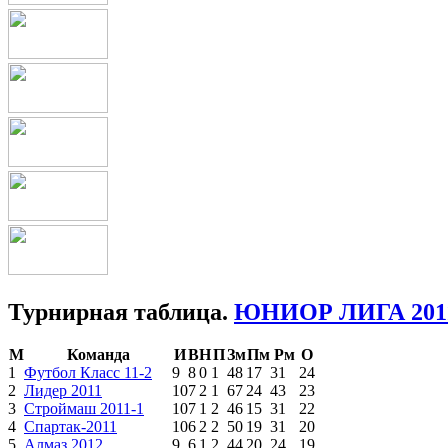
Турнирная таблица.
ЮНИОР ЛИГА 201
М
Команда
И
В
Н
П
Зм
Пм
Рм
О
1
Футбол Класс 11-2
9
8
0
1
48
17
31
24
2
Лидер 2011
10
7
2
1
67
24
43
23
3
Строймаш 2011-1
10
7
1
2
46
15
31
22
4
Спартак-2011
10
6
2
2
50
19
31
20
5
Алмаз 2012
9
6
1
2
44
20
24
19