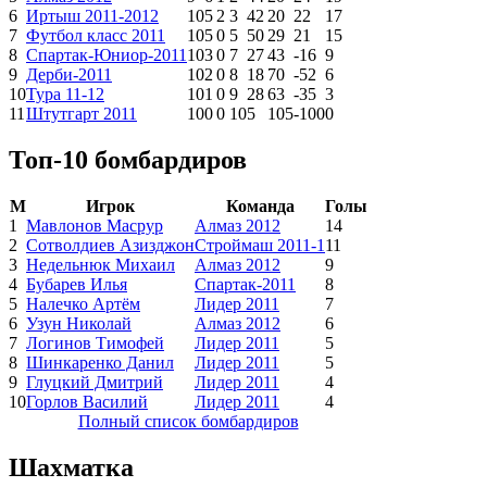
6
Иртыш 2011-2012
10
5
2
3
42
20
22
17
7
Футбол класс 2011
10
5
0
5
50
29
21
15
8
Спартак-Юниор-2011
10
3
0
7
27
43
-16
9
9
Дерби-2011
10
2
0
8
18
70
-52
6
10
Тура 11-12
10
1
0
9
28
63
-35
3
11
Штутгарт 2011
10
0
0
10
5
105
-100
0
Топ-10 бомбардиров
М
Игрок
Команда
Голы
1
Мавлонов Масрур
Алмаз 2012
14
2
Сотволдиев Азизджон
Строймаш 2011-1
11
3
Недельнюк Михаил
Алмаз 2012
9
4
Бубарев Илья
Спартак-2011
8
5
Налечко Артём
Лидер 2011
7
6
Узун Николай
Алмаз 2012
6
7
Логинов Тимофей
Лидер 2011
5
8
Шинкаренко Данил
Лидер 2011
5
9
Глуцкий Дмитрий
Лидер 2011
4
10
Горлов Василий
Лидер 2011
4
Полный список бомбардиров
Шахматка