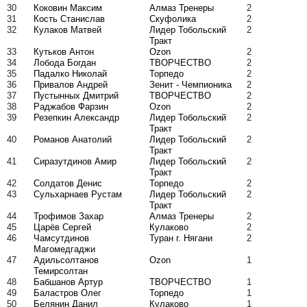
30
Коковин Максим
Алмаз Тренеры
2
31
Кость Станислав
Скуфолика
2
32
Кулаков Матвей
Лидер Тобольский
2
Тракт
33
Кутьков Антон
Ozon
2
34
Лобода Богдан
ТВОРЧЕСТВО
2
35
Падалко Николай
Торпедо
2
36
Привалов Андрей
Зенит - Чемпионика
2
37
Пустынных Дмитрий
ТВОРЧЕСТВО
2
38
Раджабов Фарзин
Ozon
2
39
Резепкин Александр
Лидер Тобольский
2
Тракт
40
Романов Анатолий
Лидер Тобольский
2
Тракт
41
Сиразутдинов Амир
Лидер Тобольский
2
Тракт
42
Солдатов Денис
Торпедо
2
43
Сульхарнаев Рустам
Лидер Тобольский
2
Тракт
44
Трофимов Захар
Алмаз Тренеры
2
45
Царёв Сергей
Кулаково
2
46
Чамсутдинов
Туран г. Нягани
2
Магомедгаджи
47
Адильсолтанов
Ozon
1
Темирсолтан
48
Бабшанов Артур
ТВОРЧЕСТВО
1
49
Баластров Олег
Торпедо
1
50
Белянин Данил
Кулаково
1