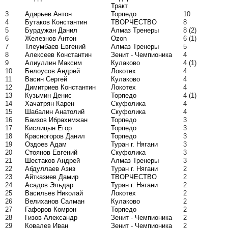
Тракт
3
Адарьев Антон
Торпедо
10
4
Бутаков Константин
ТВОРЧЕСТВО
8
5
Бурдужан Данил
Алмаз Тренеры
8
(2)
6
Железнов Антон
Ozon
6
(1)
7
Тлеумбаев Евгений
Алмаз Тренеры
5
8
Алексеев Константин
Зенит - Чемпионика
4
9
Алиуллин Максим
Кулаково
4
(1)
10
Белоусов Андрей
Локотех
4
11
Васин Сергей
Кулаково
4
12
Димитриев Константин
Локотех
4
13
Кузьмин Денис
Торпедо
4
(1)
14
Хачатрян Карен
Скуфолика
4
15
Шабалин Анатолий
Скуфолика
4
16
Баизов Ибрахимжан
Торпедо
3
17
Кислицын Егор
Торпедо
3
18
Красногоров Данил
Торпедо
3
19
Оздоев Адам
Туран г. Нягани
3
20
Стоянов Евгений
Скуфолика
3
21
Шестаков Андрей
Алмаз Тренеры
3
22
Абдуллаев Азиз
Туран г. Нягани
2
23
Айтказиев Дамир
ТВОРЧЕСТВО
2
24
Асадов Эльдар
Туран г. Нягани
2
25
Васильев Николай
Локотех
2
26
Велиханов Салман
Кулаково
2
27
Гафоров Комрон
Торпедо
2
28
Гизов Александр
Зенит - Чемпионика
2
29
Ковалев Иван
Зенит - Чемпионика
2