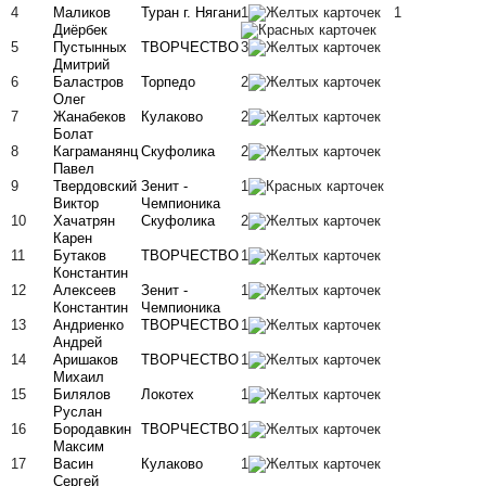
4
Маликов
Туран г. Нягани
1
1
Диёрбек
5
Пустынных
ТВОРЧЕСТВО
3
Дмитрий
6
Баластров
Торпедо
2
Олег
7
Жанабеков
Кулаково
2
Болат
8
Каграманянц
Скуфолика
2
Павел
9
Твердовский
Зенит -
1
Виктор
Чемпионика
10
Хачатрян
Скуфолика
2
Карен
11
Бутаков
ТВОРЧЕСТВО
1
Константин
12
Алексеев
Зенит -
1
Константин
Чемпионика
13
Андриенко
ТВОРЧЕСТВО
1
Андрей
14
Аришаков
ТВОРЧЕСТВО
1
Михаил
15
Билялов
Локотех
1
Руслан
16
Бородавкин
ТВОРЧЕСТВО
1
Максим
17
Васин
Кулаково
1
Сергей