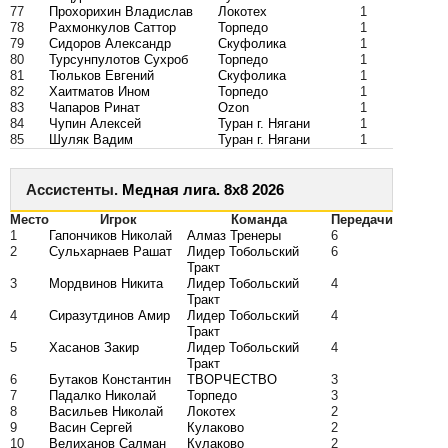
77
Прохорихин Владислав
Локотех
1
78
Рахмонкулов Саттор
Торпедо
1
79
Сидоров Александр
Скуфолика
1
80
Турсунпулотов Сухроб
Торпедо
1
81
Тюльков Евгений
Скуфолика
1
82
Хаитматов Ином
Торпедо
1
83
Чапаров Ринат
Ozon
1
84
Чупин Алексей
Туран г. Нягани
1
85
Шуляк Вадим
Туран г. Нягани
1
Ассистенты.
Медная лига. 8x8 2026
Место
Игрок
Команда
Передачи
1
Гапончиков Николай
Алмаз Тренеры
6
2
Сульхарнаев Рашат
Лидер Тобольский
6
Тракт
3
Мордвинов Никита
Лидер Тобольский
4
Тракт
4
Сиразутдинов Амир
Лидер Тобольский
4
Тракт
5
Хасанов Закир
Лидер Тобольский
4
Тракт
6
Бутаков Константин
ТВОРЧЕСТВО
3
7
Падалко Николай
Торпедо
3
8
Васильев Николай
Локотех
2
9
Васин Сергей
Кулаково
2
10
Велиханов Салман
Кулаково
2