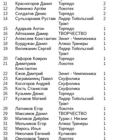
11
Красногоров Данил
Торпедо
2
12
Левченко Артём
Локотех
2
13
Солдатов Денис
Торпедо
2
14
Сульхарнаев Рустам
Лидер Тобольский
2
Тракт
15
Адарьев Антон
Торпедо
1
16
Айтказиев Дамир
ТВОРЧЕСТВО
1
17
Алексеев Константин
Зенит - Чемпионика
1
18
Бурдужан Данил
Алмаз Тренеры
1
19
Велижанин Сергей
Лидер Тобольский
1
Тракт
20
Гафоров Комрон
Торпедо
1
21
Димитриев
Локотех
1
Константин
22
Ежов Дмитрий
Зенит - Чемпионика
1
23
Каграманянц Павел
Скуфолика
1
24
Косогоров Андрей
Скуфолика
1
25
Кость Станислав
Скуфолика
1
26
Кузьмин Денис
Торпедо
1
27
Кулаков Матвей
Лидер Тобольский
1
Тракт
28
Латников Егор
Локотех
1
29
Максимов Данил
ТВОРЧЕСТВО
1
30
Маликов Диёрбек
Туран г. Нягани
1
31
Мельников Егор
Алмаз Тренеры
1
32
Мирось Илья
Торпедо
1
33
Николаев Евгений
Кулаково
1
34
Омурзаков Тимур
Локотех
1