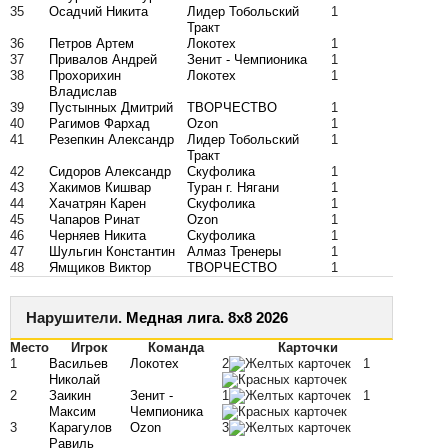
35
Осадчий Никита
Лидер Тобольский
1
Тракт
36
Петров Артем
Локотех
1
37
Привалов Андрей
Зенит - Чемпионика
1
38
Прохорихин
Локотех
1
Владислав
39
Пустынных Дмитрий
ТВОРЧЕСТВО
1
40
Рагимов Фархад
Ozon
1
41
Резепкин Александр
Лидер Тобольский
1
Тракт
42
Сидоров Александр
Скуфолика
1
43
Хакимов Кишвар
Туран г. Нягани
1
44
Хачатрян Карен
Скуфолика
1
45
Чапаров Ринат
Ozon
1
46
Черняев Никита
Скуфолика
1
47
Шульгин Константин
Алмаз Тренеры
1
48
Ямщиков Виктор
ТВОРЧЕСТВО
1
Нарушители.
Медная лига. 8x8 2026
Место
Игрок
Команда
Карточки
1
Васильев
Локотех
2
1
Николай
2
Заикин
Зенит -
1
1
Максим
Чемпионика
3
Карагулов
Ozon
3
Равиль