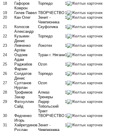
18
Гафоров
Торпедо
1
Комрон
19
Гилев Павел
ТВОРЧЕСТВО
1
20
Кан Олег
Зенит -
1
Чемпионика
21
Колосов
Скуфолика
1
Александр
22
Кузьмин
Торпедо
1
Денис
23
Левченко
Локотех
1
Артём
24
Оздоев
Туран г. Нягани
1
Адам
25
Раджабов
Ozon
1
Фарзин
26
Солдатов
Торпедо
1
Денис
27
Султанов
Ozon
1
Нурлан
28
Трофимов
Алмаз
1
Захар
Тренеры
29
Фатхуллин
Лидер
1
Сайд
Тобольский
Тракт
30
Федченко
ТВОРЧЕСТВО
1
Игорь
31
Хайретдинов
Зенит -
1
Руслан
Чемпионика