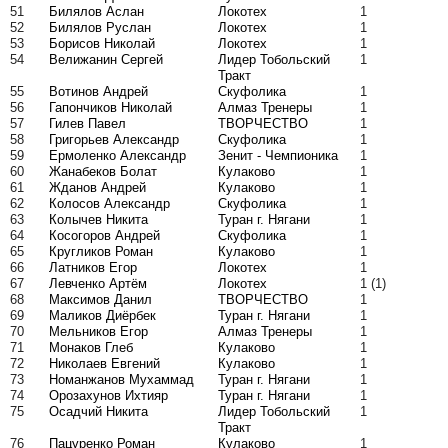
51
Билялов Аслан
Локотех
1
52
Билялов Руслан
Локотех
1
53
Борисов Николай
Локотех
1
54
Велижанин Сергей
Лидер Тобольский
1
Тракт
55
Вотинов Андрей
Скуфолика
1
56
Гапончиков Николай
Алмаз Тренеры
1
57
Гилев Павел
ТВОРЧЕСТВО
1
58
Григорьев Александр
Скуфолика
1
59
Ермоленко Александр
Зенит - Чемпионика
1
60
Жанабеков Болат
Кулаково
1
61
Жданов Андрей
Кулаково
1
62
Колосов Александр
Скуфолика
1
63
Колычев Никита
Туран г. Нягани
1
64
Косогоров Андрей
Скуфолика
1
65
Кругликов Роман
Кулаково
1
66
Латников Егор
Локотех
1
67
Левченко Артём
Локотех
1
(1)
68
Максимов Данил
ТВОРЧЕСТВО
1
69
Маликов Диёрбек
Туран г. Нягани
1
70
Мельников Егор
Алмаз Тренеры
1
71
Монаков Глеб
Кулаково
1
72
Николаев Евгений
Кулаково
1
73
Номанжанов Мухаммад
Туран г. Нягани
1
74
Орозахунов Ихтияр
Туран г. Нягани
1
75
Осадчий Никита
Лидер Тобольский
1
Тракт
76
Пацуренко Роман
Кулаково
1