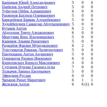
Банников Юрий Александрович
5
0
0
Цыбизов Андрей Петрович
5
0
0
Туйкулов Ойбек Алишерович
6
0
0
Рахмонов Бахтиор Олимшоевич
5
0
0
Барканбеков Баяман Алтынбекович
5
0
0
Худойбердиев Самандар Абдурахимович
5
0
0
Кутьков Антон
6
2
0
Абдуллоев Темур Азизжонович
6
0
0
Мкртумян Янис Владимирович
5
0
0
Каримов Эльмир Ринатович
5
0
0
Раджабов Фарзин Муроджонович
6
2
0
Турсунматов Рамазан Дилмуродович
5
0
0
Пантюшкин Антон Андреевич
5
0
0
Одирматов Рахмон Имонович
6
0
0
Кириловских Кирилл Максимович
3
0
0
Султанов Нурлан Гасанага оглы
7
0
0
Толкачев Даниил Евгеньевич
5
0
0
Эфендиев Руслан
6
0
0
Чапаров Ринат Маратович
6
1
1
Железнов Антон
6
6
(1)
0