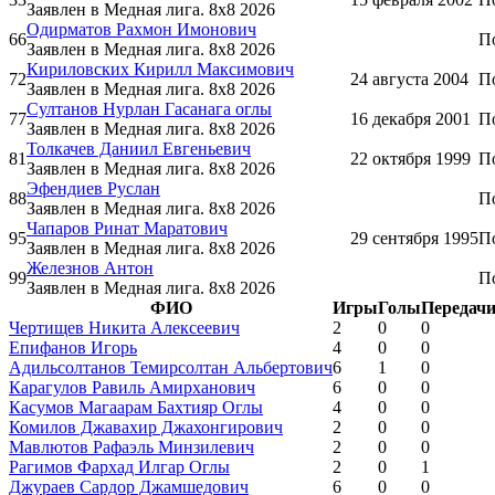
Заявлен в Медная лига. 8x8 2026
Одирматов Рахмон Имонович
66
П
Заявлен в Медная лига. 8x8 2026
Кириловских Кирилл Максимович
72
24 августа 2004
П
Заявлен в Медная лига. 8x8 2026
Султанов Нурлан Гасанага оглы
77
16 декабря 2001
П
Заявлен в Медная лига. 8x8 2026
Толкачев Даниил Евгеньевич
81
22 октября 1999
П
Заявлен в Медная лига. 8x8 2026
Эфендиев Руслан
88
П
Заявлен в Медная лига. 8x8 2026
Чапаров Ринат Маратович
95
29 сентября 1995
П
Заявлен в Медная лига. 8x8 2026
Железнов Антон
99
П
Заявлен в Медная лига. 8x8 2026
ФИО
Игры
Голы
Передач
Чертищев Никита Алексеевич
2
0
0
Епифанов Игорь
4
0
0
Адильсолтанов Темирсолтан Альбертович
6
1
0
Карагулов Равиль Амирханович
6
0
0
Касумов Магаарам Бахтияр Оглы
4
0
0
Комилов Джавахир Джахонгирович
2
0
0
Мавлютов Рафаэль Минзилевич
2
0
0
Рагимов Фархад Илгар Оглы
2
0
1
Джураев Сардор Джамшедович
6
0
0