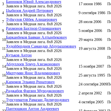
Банников Юрий Александрович
3
17 июня 1986
П
Заявлен в Медная лига. 8x8 2026
Цыбизов Андрей Петрович
4
9 сентября 1986
П
Заявлен в Медная лига. 8x8 2026
Туйкулов Ойбек Алишерович
7
28 июля 2006
П
Заявлен в Медная лига. 8x8 2026
Рахмонов Бахтиор Олимшоевич
9
5 ноября 2006
П
Заявлен в Медная лига. 8x8 2026
Барканбеков Баяман Алтынбекович
10
29 марта 2006
П
Заявлен в Медная лига. 8x8 2026
Худойбердиев Самандар Абдурахимович
11
19 августа 2008
П
Заявлен в Медная лига. 8x8 2026
Кутьков Антон
12
П
Заявлен в Медная лига. 8x8 2026
Абдуллоев Темур Азизжонович
14
15 ноября 2007
П
Заявлен в Медная лига. 8x8 2026
Мкртумян Янис Владимирович
16
25 августа 1995
П
Заявлен в Медная лига. 8x8 2026
Каримов Эльмир Ринатович
17
24 сентября 2009
П
Заявлен в Медная лига. 8x8 2026
Раджабов Фарзин Муроджонович
17
2 апреля 2002
П
Заявлен в Медная лига. 8x8 2026
Турсунматов Рамазан Дилмуродович
21
4 октября 2005
П
Заявлен в Медная лига. 8x8 2026
Пантюшкин Антон Андреевич
33
15 февраля 2002
П