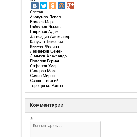
Состав
Абакумов Павел
Валеев Марк
Габдулин Эмиль
Гаврилов Адам
Загвоздин Александр
Капуста Тимофей
Княжев Филипп
Левченков Семен
Линьков Александр
Подоляк Герман
Сафолов Умар
Сидоров Марк
Силин Мирон
Сошин Евгений
Терещенко Роман
Комментарии
⚠