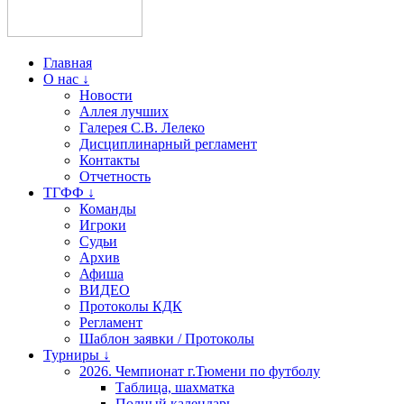
Главная
О нас ↓
Новости
Аллея лучших
Галерея С.В. Лелеко
Дисциплинарный регламент
Контакты
Отчетность
ТГФФ ↓
Команды
Игроки
Судьи
Архив
Афиша
ВИДЕО
Протоколы КДК
Регламент
Шаблон заявки / Протоколы
Турниры ↓
2026. Чемпионат г.Тюмени по футболу
Таблица, шахматка
Полный календарь