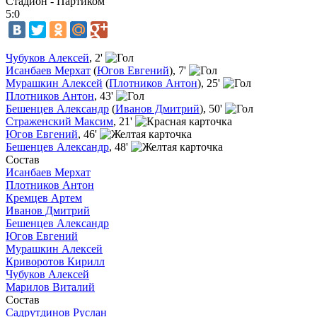
Стадион - Партиком
5:0
Чубуков Алексей
, 2'
Исанбаев Мерхат
(
Югов Евгений
), 7'
Мурашкин Алексей
(
Плотников Антон
), 25'
Плотников Антон
, 43'
Бешенцев Александр
(
Иванов Дмитрий
), 50'
Страженский Максим
, 21'
Югов Евгений
, 46'
Бешенцев Александр
, 48'
Состав
Исанбаев Мерхат
Плотников Антон
Кремцев Артем
Иванов Дмитрий
Бешенцев Александр
Югов Евгений
Мурашкин Алексей
Криворотов Кирилл
Чубуков Алексей
Марилов Виталий
Состав
Садрутдинов Руслан