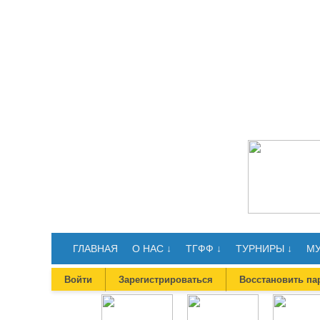
ГЛАВНАЯ
О НАС ↓
ТГФФ ↓
ТУРНИРЫ ↓
МУ
Войти
Зарегистрироваться
Восстановить па