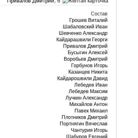
Привалов Дмитрий
, 6'
Состав
Грошев Виталий
Шабаловский Иван
Шевченко Александр
Кайдарашвили Георги
Привалов Дмитрий
Бусыгин Алексей
Воробьев Дмитрий
Горбунов Игорь
Казанцев Никита
Кайдарошвили Давид
Лебедев Иван
Лебедев Максим
Лучкин Александр
Михайлов Антон
Павек Михаил
Плотников Дмитрий
Портнягин Вячеслав
Чантурия Игорь
Шабуров Евгений