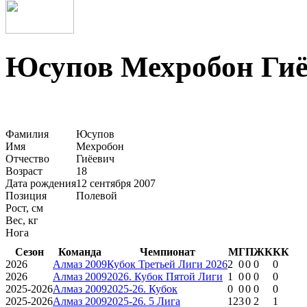
Юсупов Мехробон Ги
Фамилия
Юсупов
Имя
Мехробон
Отчество
Гиёевич
Возраст
18
Дата рождения
12 сентября 2007
Позиция
Полевой
Рост, см
Вес, кг
Нога
Сезон
Команда
Чемпионат
М
Г
П
ЖК
КК
2026
Алмаз 2009
Кубок Третьей Лиги 2026
2
0
0
0
0
2026
Алмаз 2009
2026. Кубок Пятой Лиги
1
0
0
0
0
2025-2026
Алмаз 2009
2025-26. Кубок
0
0
0
0
0
2025-2026
Алмаз 2009
2025-26. 5 Лига
12
3
0
2
1