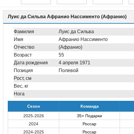
Луис да Сильва Афранио Нассименто (Афранио)
Фамилия
Луис да Сильва
Имя
Афранио Нассименто
Отчество
(Афранио)
Возраст
55
Дата рождения
4 апреля 1971
Позиция
Полевой
Рост, см
Вес, кг
Нога
Сезон
Команда
2025-2026
35+ Подарки
2024
Россар
2024-2025
Россар