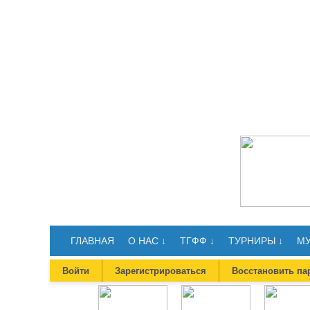
ГЛАВНАЯ
О НАС ↓
ТГФФ ↓
ТУРНИРЫ ↓
МУ
Войти
Зарегистрироваться
Восстановить па