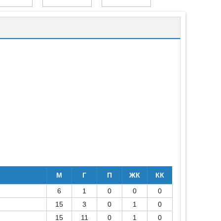
М
Г
П
ЖК
КК
6
1
0
0
0
15
3
0
1
0
15
11
0
1
0