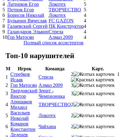
4
Латников Егор
Локотех
5
5
Петров Егор
ТВОРЧЕСТВО
5
6
Борисов Николай
Локотех
4
7
Булынин Вячеслав
FC GAZON
4
8
Галаевский Сергей
ПК Конструктор
4
9
Галандаров Эльвин
Стрела
4
10
Гор Матосян
Алмаз 2009
4
Полный список ассистентов
Топ-10 нарушителей
М
Игрок
Команда
Карт.
Стребков
2
1
1
Стрела
Исаак
2
Гор Матосян
Алмаз 2009
3
Твердовский
Зенит -
3
3
Виктор
Чемпионика
Аришаков
4
ТВОРЧЕСТВО
2
Михаил
Васильев
5
Локотех
2
Николай
Комаров
6
Чайхана
2
Константин
Леденев