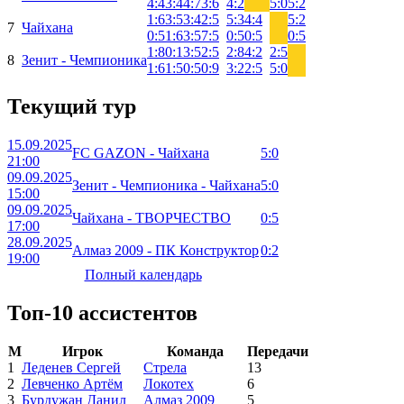
4:4
3:4
4:7
3:6
4:2
5:0
5:2
1:6
3:5
3:4
2:5
5:3
4:4
5:2
7
Чайхана
0:5
1:6
3:5
7:5
0:5
0:5
0:5
1:8
0:1
3:5
2:5
2:8
4:2
2:5
8
Зенит - Чемпионика
1:6
1:5
0:5
0:9
3:2
2:5
5:0
Текущий тур
15.09.2025
FC GAZON - Чайхана
5:0
21:00
09.09.2025
Зенит - Чемпионика - Чайхана
5:0
15:00
09.09.2025
Чайхана - ТВОРЧЕСТВО
0:5
17:00
28.09.2025
Алмаз 2009 - ПК Конструктор
0:2
19:00
Полный календарь
Топ-10 ассистентов
М
Игрок
Команда
Передачи
1
Леденев Сергей
Стрела
13
2
Левченко Артём
Локотех
6
3
Бурдужан Данил
Алмаз 2009
5