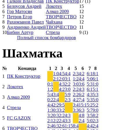
4
Галкин Владислав
ПК Конструктор
17
(1)
5
Белоусов Андрей
Локотех
15
6
Гор Матосян
Алмаз 2009
12
7
Петров Егор
ТВОРЧЕСТВО
12
8
Рахимзанов Павел
Чайхана
12
9
Андриенко Андрей
ТВОРЧЕСТВО
11
10
Бибин Артур
Стрела
9
(1)
Полный список бомбардиров
Шахматка
№
Команда
1
2
3
4
5
6
7
8
1:0
4:5
4:4
2:3
4:2
6:1
8:1
1
ПК Конструктор
2:1
2:0
3:1
1:2
4:4
5:0
6:1
0:1
4:3
2:2
3:0
3:6
5:3
1:0
2
Локотех
1:2
4:2
3:0
2:2
4:3
6:1
5:1
5:4
3:4
5:9
2:2
6:2
4:3
5:3
3
Алмаз 2009
0:2
2:4
2:3
4:2
7:4
5:3
5:0
4:4
2:2
9:5
3:4
15:1
5:2
5:2
4
Стрела
1:3
0:3
3:2
3:3
6:3
5:7
9:0
3:2
0:3
2:2
4:3
4:8
3:5
8:2
5
FC GAZON
2:1
2:2
2:4
3:3
2:4
5:0
2:3
2:4
6:3
2:6
1:15
8:4
4:4
2:4
6
ТВОРЧЕСТВО