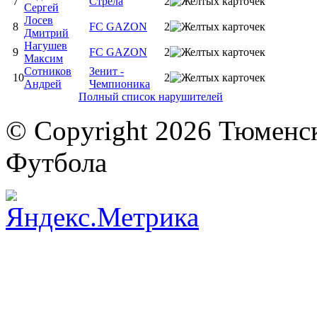
7
Стрела
2
Сергей
Лосев
8
FC GAZON
2
Дмитрий
Нагушев
9
FC GAZON
2
Максим
Сотников
Зенит -
10
2
Андрей
Чемпионика
Полный список нарушителей
© Copyright 2026 Тюменс
Футбола