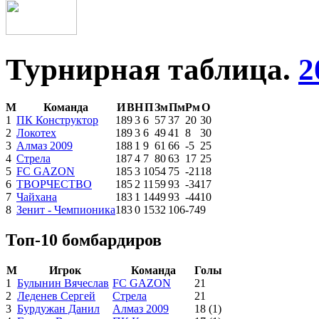
Турнирная таблица.
2
М
Команда
И
В
Н
П
Зм
Пм
Рм
О
1
ПК Конструктор
18
9
3
6
57
37
20
30
2
Локотех
18
9
3
6
49
41
8
30
3
Алмаз 2009
18
8
1
9
61
66
-5
25
4
Стрела
18
7
4
7
80
63
17
25
5
FC GAZON
18
5
3
10
54
75
-21
18
6
ТВОРЧЕСТВО
18
5
2
11
59
93
-34
17
7
Чайхана
18
3
1
14
49
93
-44
10
8
Зенит - Чемпионика
18
3
0
15
32
106
-74
9
Топ-10 бомбардиров
М
Игрок
Команда
Голы
1
Булынин Вячеслав
FC GAZON
21
2
Леденев Сергей
Стрела
21
3
Бурдужан Данил
Алмаз 2009
18
(1)