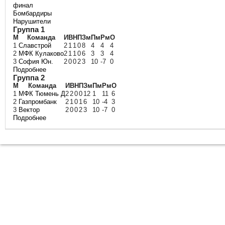
финал
Бомбардиры
Нарушители
Группа 1
М
Команда
И
В
Н
П
Зм
Пм
Рм
О
1
Славстрой
2
1
1
0
8
4
4
4
2
МФК Кулаково
2
1
1
0
6
3
3
4
3
София Юн.
2
0
0
2
3
10
-7
0
Подробнее
Группа 2
М
Команда
И
В
Н
П
Зм
Пм
Рм
О
1
МФК Тюмень Д
2
2
0
0
12
1
11
6
2
Газпромбанк
2
1
0
1
6
10
-4
3
3
Вектор
2
0
0
2
3
10
-7
0
Подробнее