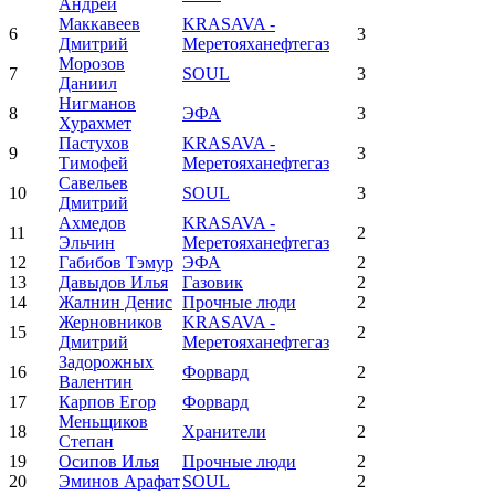
Андрей
Маккавеев
KRASAVA -
6
3
Дмитрий
Меретояханефтегаз
Морозов
7
SOUL
3
Даниил
Нигманов
8
ЭФА
3
Хурахмет
Пастухов
KRASAVA -
9
3
Тимофей
Меретояханефтегаз
Савельев
10
SOUL
3
Дмитрий
Ахмедов
KRASAVA -
11
2
Эльчин
Меретояханефтегаз
12
Габибов Тэмур
ЭФА
2
13
Давыдов Илья
Газовик
2
14
Жалнин Денис
Прочные люди
2
Жерновников
KRASAVA -
15
2
Дмитрий
Меретояханефтегаз
Задорожных
16
Форвард
2
Валентин
17
Карпов Егор
Форвард
2
Меньщиков
18
Хранители
2
Степан
19
Осипов Илья
Прочные люди
2
20
Эминов Арафат
SOUL
2