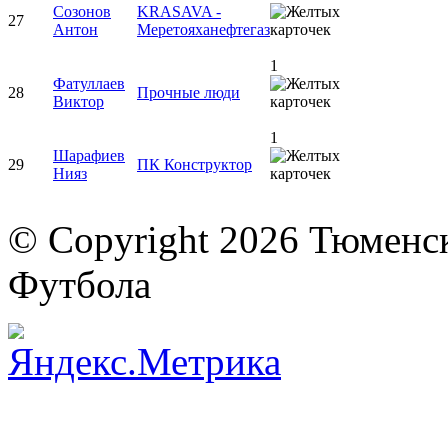
Созонов
KRASAVA -
27
Антон
Меретояханефтегаз
1
Фатуллаев
28
Прочные люди
Виктор
1
Шарафиев
29
ПК Конструктор
Нияз
© Copyright 2026 Тюменс
Футбола