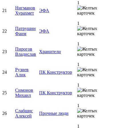
1
Нигманов
21
ЭФА
Хурахмет
1
Патрушин
22
ЭФА
Фаим
1
Пирогов
23
Хранители
Владислав
1
Рузиев
24
ПК Конструктор
Алик
1
Симонов
25
ПК Конструктор
Михаил
1
Слабшис
26
Прочные люди
Алексей
1