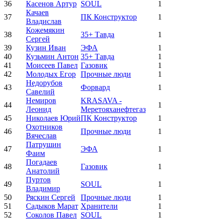
36
Касенов Артур
SOUL
1
Качаев
37
ПК Конструктор
1
Владислав
Кожемякин
38
35+ Тавда
1
Сергей
39
Кузин Иван
ЭФА
1
40
Кузьмин Антон
35+ Тавда
1
41
Моисеев Павел
Газовик
1
42
Молодых Егор
Прочные люди
1
Недорубов
43
Форвард
1
Савелий
Немиров
KRASAVA -
44
1
Леонид
Меретояханефтегаз
45
Николаев Юрий
ПК Конструктор
1
Охотников
46
Прочные люди
1
Вячеслав
Патрушин
47
ЭФА
1
Фаим
Погадаев
48
Газовик
1
Анатолий
Пуртов
49
SOUL
1
Владимир
50
Ряскин Сергей
Прочные люди
1
51
Садыков Марат
Хранители
1
52
Соколов Павел
SOUL
1