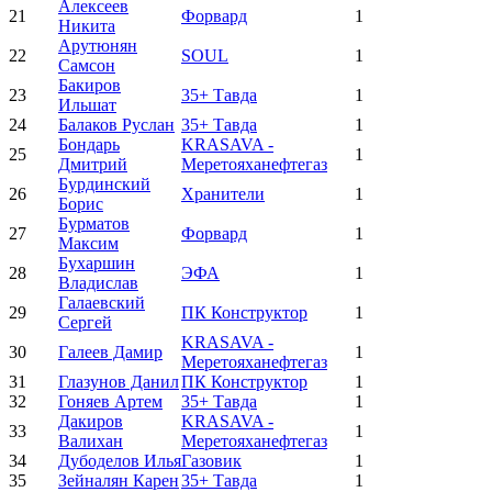
Алексеев
21
Форвард
1
Никита
Арутюнян
22
SOUL
1
Самсон
Бакиров
23
35+ Тавда
1
Ильшат
24
Балаков Руслан
35+ Тавда
1
Бондарь
KRASAVA -
25
1
Дмитрий
Меретояханефтегаз
Бурдинский
26
Хранители
1
Борис
Бурматов
27
Форвард
1
Максим
Бухаршин
28
ЭФА
1
Владислав
Галаевский
29
ПК Конструктор
1
Сергей
KRASAVA -
30
Галеев Дамир
1
Меретояханефтегаз
31
Глазунов Данил
ПК Конструктор
1
32
Гоняев Артем
35+ Тавда
1
Дакиров
KRASAVA -
33
1
Валихан
Меретояханефтегаз
34
Дубоделов Илья
Газовик
1
35
Зейналян Карен
35+ Тавда
1