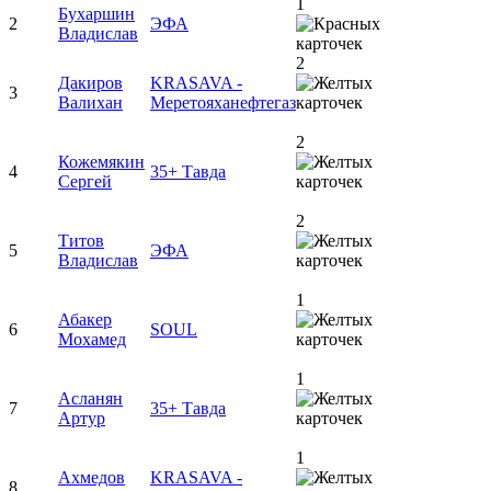
1
Бухаршин
2
ЭФА
Владислав
2
Дакиров
KRASAVA -
3
Валихан
Меретояханефтегаз
2
Кожемякин
4
35+ Тавда
Сергей
2
Титов
5
ЭФА
Владислав
1
Абакер
6
SOUL
Мохамед
1
Асланян
7
35+ Тавда
Артур
1
Ахмедов
KRASAVA -
8