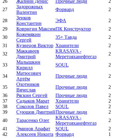
26
Жалнин Денис
Прочные люди
2
Задорожных
27
Форвард
2
Валентин
Зенков
28
ЭФА
2
Константин
29
Ковригин Максим
ПК Конструктор
2
Кожемякин
30
35+ Тавда
2
Сергей
31
Кузнецов Виктор
Хранители
2
Маккавеев
KRASAVA -
32
2
Дмитрий
Меретояханефтегаз
Малышкин
33
SOUL
2
Кирилл
Матюсович
34
Прочные люди
2
Артём
Охотников
35
Прочные люди
2
Вячеслав
36
Ряскин Сергей
Прочные люди
2
37
Садыков Марат
Хранители
2
38
Соколов Павел
SOUL
2
39
Суюшов Дмитрий
Прочные люди
2
KRASAVA -
40
Тарасенко Олег
2
Меретояханефтегаз
41
Эминов Арафат
SOUL
2
42
Алексеев Никита
Форвард
1