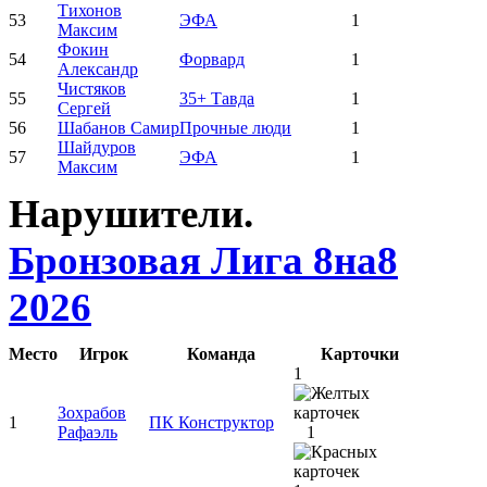
Тихонов
53
ЭФА
1
Максим
Фокин
54
Форвард
1
Александр
Чистяков
55
35+ Тавда
1
Сергей
56
Шабанов Самир
Прочные люди
1
Шайдуров
57
ЭФА
1
Максим
Нарушители.
Бронзовая Лига 8на8
2026
Место
Игрок
Команда
Карточки
1
Зохрабов
1
ПК Конструктор
Рафаэль
1