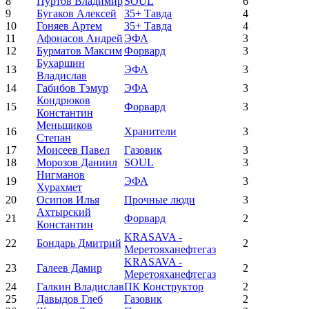
8
Пуртов Владимир
SOUL
6
9
Бугаков Алексей
35+ Тавда
4
10
Гоняев Артем
35+ Тавда
4
11
Афонасов Андрей
ЭФА
3
12
Бурматов Максим
Форвард
3
Бухаршин
13
ЭФА
3
Владислав
14
Габибов Тэмур
ЭФА
3
Кондрюков
15
Форвард
3
Константин
Меньщиков
16
Хранители
3
Степан
17
Моисеев Павел
Газовик
3
18
Морозов Даниил
SOUL
3
Нигманов
19
ЭФА
3
Хурахмет
20
Осипов Илья
Прочные люди
3
Ахтырский
21
Форвард
2
Константин
KRASAVA -
22
Бондарь Дмитрий
2
Меретояханефтегаз
KRASAVA -
23
Галеев Дамир
2
Меретояханефтегаз
24
Галкин Владислав
ПК Конструктор
2
25
Давыдов Глеб
Газовик
2