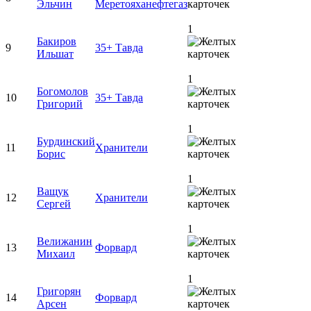
Эльчин
Меретояханефтегаз
1
Бакиров
9
35+ Тавда
Ильшат
1
Богомолов
10
35+ Тавда
Григорий
1
Бурдинский
11
Хранители
Борис
1
Ващук
12
Хранители
Сергей
1
Велижанин
13
Форвард
Михаил
1
Григорян
14
Форвард
Арсен