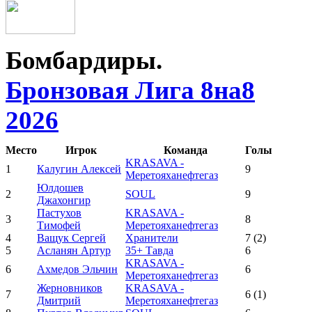
Бомбардиры.
Бронзовая Лига 8на8
2026
Место
Игрок
Команда
Голы
KRASAVA -
1
Калугин Алексей
9
Меретояханефтегаз
Юлдошев
2
SOUL
9
Джахонгир
Пастухов
KRASAVA -
3
8
Тимофей
Меретояханефтегаз
4
Ващук Сергей
Хранители
7
(2)
5
Асланян Артур
35+ Тавда
6
KRASAVA -
6
Ахмедов Эльчин
6
Меретояханефтегаз
Жерновников
KRASAVA -
7
6
(1)
Дмитрий
Меретояханефтегаз