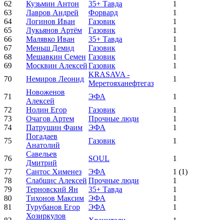
62
Кузьмин Антон
35+ Тавда
1
63
Лавров Андрей
Форвард
1
64
Логинов Иван
Газовик
1
65
Лукьянов Артём
Газовик
1
66
Малявко Иван
35+ Тавда
1
67
Меньш Демид
Газовик
1
68
Мешавкин Семен
Газовик
1
69
Москвин Алексей
Газовик
1
KRASAVA -
70
Немиров Леонид
1
Меретояханефтегаз
Новоженов
71
ЭФА
1
Алексей
72
Нолин Егор
Газовик
1
73
Очагов Артем
Прочные люди
1
74
Патрушин Фаим
ЭФА
1
Погадаев
75
Газовик
1
Анатолий
Савельев
76
SOUL
1
Дмитрий
77
Сантос Хименез
ЭФА
1
(1)
78
Слабшис Алексей
Прочные люди
1
79
Терновский Ян
35+ Тавда
1
80
Тихонов Максим
ЭФА
1
81
Турубанов Егор
ЭФА
1
Хозиркулов