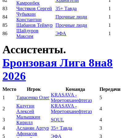
82
Хранители
1
Камронбек
83
Чистяков Сергей
35+ Тавда
1
Чубыкин
84
Прочные люди
1
Константин
85
Шабанов Теймур
Прочные люди
1
Шайдуров
86
ЭФА
1
Максим
Ассистенты.
Бронзовая Лига 8на8
2026
Место
Игрок
Команда
Передачи
KRASAVA -
1
Тарасенко Олег
5
Меретояханефтегаз
Калугин
KRASAVA -
2
4
Алексей
Меретояханефтегаз
Малышкин
3
SOUL
4
Кирилл
4
Асланян Артур
35+ Тавда
3
Афонасов
5
ЭФА
3