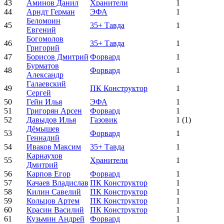
43
Аминов Данил
Хранители
1
44
Арндт Герман
ЭФА
1
Беломоин
45
35+ Тавда
1
Евгений
Богомолов
46
35+ Тавда
1
Григорий
47
Борисов Дмитрий
Форвард
1
Бурматов
48
Форвард
1
Александр
Галаевский
49
ПК Конструктор
1
Сергей
50
Гейн Илья
ЭФА
1
51
Григорян Арсен
Форвард
1
52
Давыдов Илья
Газовик
1
(1)
Дёмышев
53
Форвард
1
Геннадий
54
Иваков Максим
35+ Тавда
1
Карнаухов
55
Хранители
1
Дмитрий
56
Карпов Егор
Форвард
1
57
Качаев Владислав
ПК Конструктор
1
58
Килин Савелий
ПК Конструктор
1
59
Кольцов Артем
ПК Конструктор
1
60
Красин Василий
ПК Конструктор
1
61
Кузьмин Андрей
Форвард
1