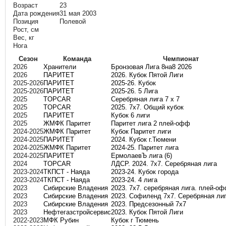
Возраст
23
Дата рождения
31 мая 2003
Позиция
Полевой
Рост, см
Вес, кг
Нога
Сезон
Команда
Чемпионат
2026
Хранители
Бронзовая Лига 8на8 2026
2026
ПАРИТЕТ
2026. Кубок Пятой Лиги
2025-2026
ПАРИТЕТ
2025-26. Кубок
2025-2026
ПАРИТЕТ
2025-26. 5 Лига
2025
TOPCAR
Серебряная лига 7 х 7
2025
TOPCAR
2025. 7х7. Общий кубок
2025
ПАРИТЕТ
Кубок 6 лиги
2025
ЖМФК Паритет
Паритет лига 2 плей-офф
2024-2025
ЖМФК Паритет
Кубок Паритет лиги
2024-2025
ПАРИТЕТ
2024. Кубок г.Тюмени
2024-2025
ЖМФК Паритет
2024-25. Паритет лига
2024-2025
ПАРИТЕТ
ЕрмолаевЪ лига (6)
2024
TOPCAR
ЛДСР. 2024. 7х7. Серебряная лига
2023-2024
ТКПСТ - Наяда
2023-24. Кубок города
2023-2024
ТКПСТ - Наяда
2023-24. 4 лига
2023
Сибирские Владения
2023. 7х7. серебряная лига. плей-о
2023
Сибирские Владения
2023. Софиленд 7х7. Серебряная ли
2023
Сибирские Владения
2023. Предсезонный 7х7
2023
Нефтегазстройсервис
2023. Кубок Пятой Лиги
2022-2023
МФК Рубин
Кубок г Тюмень