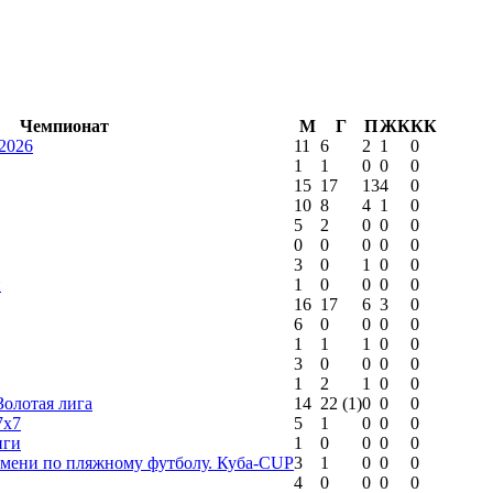
Чемпионат
М
Г
П
ЖК
КК
2026
11
6
2
1
0
1
1
0
0
0
15
17
13
4
0
10
8
4
1
0
5
2
0
0
0
0
0
0
0
0
3
0
1
0
0
и
1
0
0
0
0
16
17
6
3
0
6
0
0
0
0
1
1
1
0
0
3
0
0
0
0
1
2
1
0
0
Золотая лига
14
22
(1)
0
0
0
7х7
5
1
0
0
0
иги
1
0
0
0
0
юмени по пляжному футболу. Куба-CUP
3
1
0
0
0
4
0
0
0
0