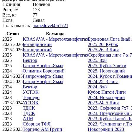
Позиция
Полевой
Рост, см
173
Вес, кг
77
Нога
Левая
Пользователь
axmedovel4in1721
Сезон
Команда
2026
KRASAVA - Меретояханефтегаз
Бронзовая Лига 8на8 
2025-2026
Богандинский
2025-26. Кубок
2025-2026
Богандинский
2025-26. 3 Лига
2025
KRASAVA - Меретояханефтегаз
Серебряная лига 7 х 7
2025
Вектор
2025. 8х8
2025
Газпромнефть-Ямал
2025. Кубок 3 лиги
2024
Олимпия Боровский
2025. Новогодний
2024-2025
Газпромнефть-Ямал
2024. Кубок г.Тюмен
2024-2025
Газпромнефть-Ямал
2024-25. 3 лига
2024
Вектор
2024. 8х8
2024
УСТЭК
Кубок Пятой Лиги
2023
Торпедо
2024. Новогодний
2023-2024
УСТЭК
2023-24. 5 Лига
2023
ТДСК
2023. Софиленд 7х7. 
2023
ТДСК
2023. Предсезонный 
2023
АТМ
2023. Кубок Пятой Л
2023
Сборная ТФЛ
2023. Чемпионат г.Т
2022-2023
Торпедо-АМ Групп
Новогодний-2023