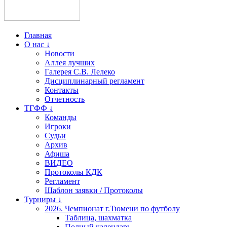
Главная
О нас ↓
Новости
Аллея лучших
Галерея С.В. Лелеко
Дисциплинарный регламент
Контакты
Отчетность
ТГФФ ↓
Команды
Игроки
Судьи
Архив
Афиша
ВИДЕО
Протоколы КДК
Регламент
Шаблон заявки / Протоколы
Турниры ↓
2026. Чемпионат г.Тюмени по футболу
Таблица, шахматка
Полный календарь