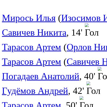
Мирось Илья
(
Изосимов 
Савичев Никита
, 14'
Тарасов Артем
(
Орлов Ни
Тарасов Артем
(
Савичев 
Погадаев Анатолий
, 40'
Гудёмов Андрей
, 42'
Тарасов Артем
, 50'