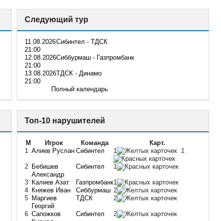
Следующий тур
11.08.2026
Сибинтел - ТДСК
21:00
12.08.2026
Сиббурмаш - Газпромбанк
21:00
13.08.2026
ТДСК - Динамо
21:00
Полный календарь
Топ-10 нарушителей
М
Игрок
Команда
Карт.
1
Алиев Руслан
Сибинтел
1
1
2
Бебишев
Сибинтел
1
Александр
3
Калиев Азат
Газпромбанк
1
4
Княжев Иван
Сиббурмаш
2
5
Маргиев
ТДСК
2
Георгий
6
Сапожков
Сибинтел
2