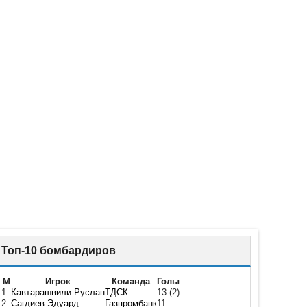
Топ-10 бомбардиров
М
Игрок
Команда
Голы
1
Кавтарашвили Руслан
ТДСК
13
(2)
2
Сагдиев Эдуард
Газпромбанк
11