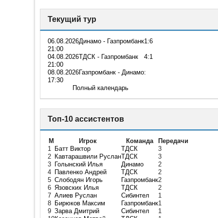
Текущий тур
06.08.2026
Динамо - Газпромбанк
1:6
21:00
04.08.2026
ТДСК - Газпромбанк
4:1
21:00
08.08.2026
Газпромбанк - Динамо
:
17:30
Полный календарь
Топ-10 ассистентов
М
Игрок
Команда
Передачи
1
Батт Виктор
ТДСК
3
2
Кавтарашвили Руслан
ТДСК
3
3
Голынский Илья
Динамо
2
4
Павленко Андрей
ТДСК
2
5
Слободян Игорь
Газпромбанк
2
6
Язовских Илья
ТДСК
2
7
Алиев Руслан
Сибинтел
1
8
Бирюков Максим
Газпромбанк
1
9
Зарва Дмитрий
Сибинтел
1