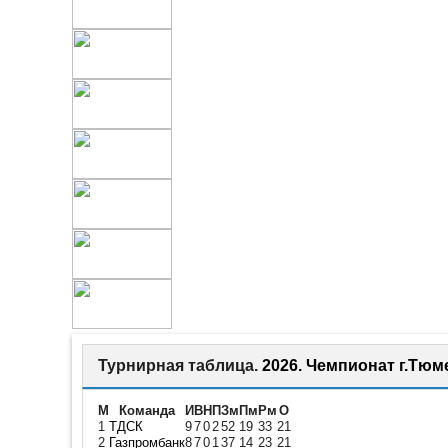
Турнирная таблица.
2026. Чемпионат г.Тюм
М
Команда
И
В
Н
П
Зм
Пм
Рм
О
1
ТДСК
9
7
0
2
52
19
33
21
2
Газпромбанк
8
7
0
1
37
14
23
21