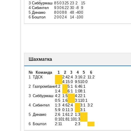
3
Сиббурмаш
8
5
0
3
25
23
2
15
4
Сибинтел
9
3
0
6
22
30
-8
9
5
Динамо
8
0
0
8
8
48
-40
0
6
Боштол
2
0
0
2
4
14
-10
0
Шахматка
№
Команда
1
2
3
4
5
6
1
ТДСК
2:4
2:4
3:1
6:2
11:2
4:1
5:0
9:5
10:0
2
Газпромбанк
4:2
5:1
6:4
6:1
1:4
6:1
1:0
8:1
3
Сиббурмаш
4:2
1:5
4:2
2:1
0:5
1:6
3:1
10:1
4
Сибинтел
1:3
4:6
2:4
3:1
3:2
5:9
0:1
1:3
3:1
5
Динамо
2:6
1:6
1:2
1:3
0:10
1:8
1:10
1:3
6
Боштол
2:11
2:3