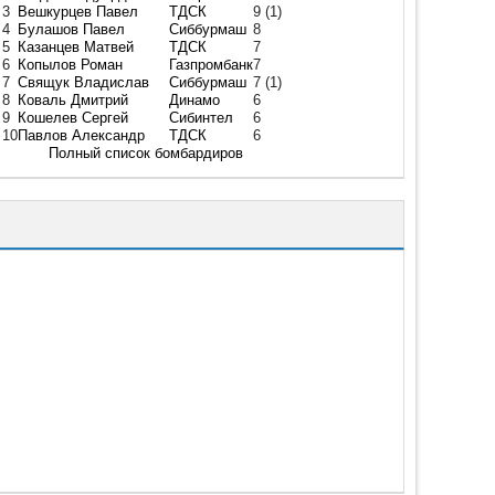
3
Вешкурцев Павел
ТДСК
9
(1)
4
Булашов Павел
Сиббурмаш
8
5
Казанцев Матвей
ТДСК
7
6
Копылов Роман
Газпромбанк
7
7
Свящук Владислав
Сиббурмаш
7
(1)
8
Коваль Дмитрий
Динамо
6
9
Кошелев Сергей
Сибинтел
6
10
Павлов Александр
ТДСК
6
Полный список бомбардиров