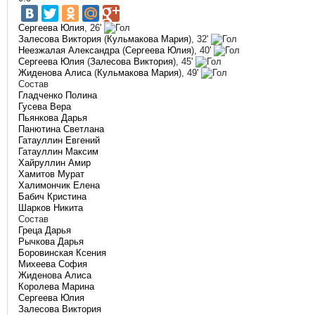
Сергеева Юлия
, 26'
Залесова Виктория
(
Кульмакова Мария
), 32'
Неезжалая Александра
(
Сергеева Юлия
), 40'
Сергеева Юлия
(
Залесова Виктория
), 45'
Жиденова Алиса
(
Кульмакова Мария
), 49'
Состав
Гладченко Полина
Гусева Вера
Пьянкова Дарья
Панютина Светлана
Гатауллин Евгений
Гатауллин Максим
Хайруллин Амир
Хамитов Мурат
Халимончик Елена
Бабич Кристина
Шарков Никита
Состав
Греца Дарья
Рычкова Дарья
Боровинская Ксения
Михеева София
Жиденова Алиса
Королева Марина
Сергеева Юлия
Залесова Виктория