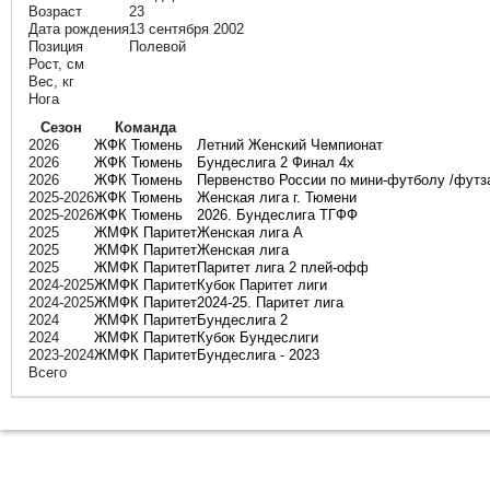
Возраст
23
Дата рождения
13 сентября 2002
Позиция
Полевой
Рост, см
Вес, кг
Нога
Сезон
Команда
2026
ЖФК Тюмень
Летний Женский Чемпионат
2026
ЖФК Тюмень
Бундеслига 2 Финал 4х
2026
ЖФК Тюмень
Первенство России по мини-футболу /футза
2025-2026
ЖФК Тюмень
Женская лига г. Тюмени
2025-2026
ЖФК Тюмень
2026. Бундеслига ТГФФ
2025
ЖМФК Паритет
Женская лига А
2025
ЖМФК Паритет
Женская лига
2025
ЖМФК Паритет
Паритет лига 2 плей-офф
2024-2025
ЖМФК Паритет
Кубок Паритет лиги
2024-2025
ЖМФК Паритет
2024-25. Паритет лига
2024
ЖМФК Паритет
Бундеслига 2
2024
ЖМФК Паритет
Кубок Бундеслиги
2023-2024
ЖМФК Паритет
Бундеслига - 2023
Всего