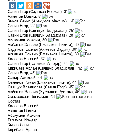
Савин Егор
(
Садыков Косман
), 3'
Ахметов Вадим
, 5'
Зыков Денис
(
Абакумов Максим
), 14'
Савин Егор
, 22'
Савин Егор
(
Свящук Владислав
), 26'
Савин Егор
(
Свящук Владислав
), 28'
Абакумов Максим
, 30'
Акбашев Эльвир
(
Еманаков Никита
), 30'
Садыков Косман
(
Ахметов Вадим
), 30'
Акбашев Эльвир
(
Еманаков Никита
), 30'
Колосов Евгений
, 32'
Савин Егор
(
Галимов Ильдар
), 41'
Кирибаев Арлан
(
Свящук Владислав
), 42'
Савин Егор
, 43'
Самар Алексей
, 44'
Семенов Роман
(
Еманаков Никита
), 44'
Свящук Владислав
(
Савин Егор
), 45'
Акбашев Эльвир
(
Хусаинов Рустам
), 46'
Скоморохов Вениамин
, 43'
Состав
Колосов Евгений
Ахметов Вадим
Абакумов Максим
Галимов Ильдар
Зыков Денис
Кирибаев Арлан