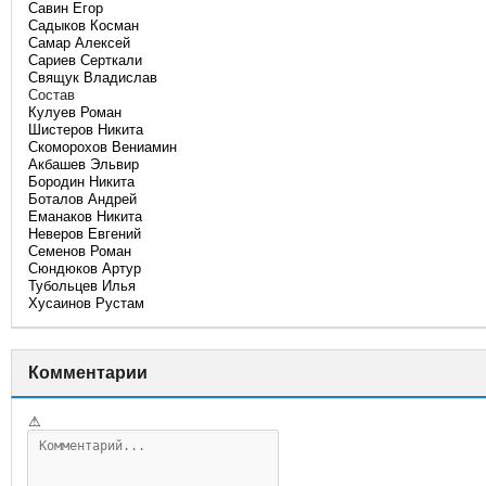
Савин Егор
Садыков Косман
Самар Алексей
Сариев Серткали
Свящук Владислав
Состав
Кулуев Роман
Шистеров Никита
Скоморохов Вениамин
Акбашев Эльвир
Бородин Никита
Боталов Андрей
Еманаков Никита
Неверов Евгений
Семенов Роман
Сюндюков Артур
Тубольцев Илья
Хусаинов Рустам
Комментарии
⚠