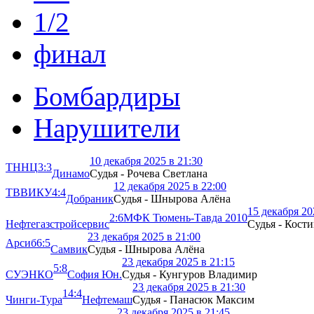
1/2
финал
Бомбардиры
Нарушители
10 декабря 2025 в 21:30
ТННЦ
3:3
Динамо
Судья - Рочева Светлана
12 декабря 2025 в 22:00
ТВВИКУ
4:4
Добраник
Судья - Шнырова Алёна
15 декабря 20
2:6
МФК Тюмень-Тавда 2010
Нефтегазстройсервис
Судья - Кост
23 декабря 2025 в 21:00
Арсиб
6:5
Самвик
Судья - Шнырова Алёна
23 декабря 2025 в 21:15
5:8
СУЭНКО
София Юн.
Судья - Кунгуров Владимир
23 декабря 2025 в 21:30
14:4
Чинги-Тура
Нефтемаш
Судья - Панасюк Максим
23 декабря 2025 в 21:45