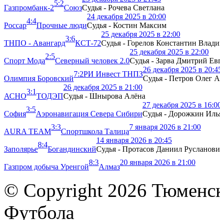
5:2
Газпромбанк-2
Союз
Судья - Рочева Светлана
24 декабря 2025 в 20:00
4:4
Россар
Прочные люди
Судья - Костин Максим
25 декабря 2025 в 22:00
3:6
ТНПО - Авангард
КСТ-72
Судья - Горелов Константин Влад
25 декабря 2025 в 22:00
2:5
Спорт Мода
Северный человек 2.0
Судья - Зарва Дмитрий Ев
26 декабря 2025 в 20:4
7:2
РИ Инвест ТНПЗ
Олимпия Боровский
Судья - Петров Олег 
26 декабря 2025 в 21:00
3:1
АСНО
ТОДЭП
Судья - Шнырова Алёна
27 декабря 2025 в 16:0
3:5
София
Аэронавигация Севера Сибири
Судья - Дорожкин Иль
3:3
7 января 2026 в 21:00
AURA TEAM
Спортшкола Талица
14 января 2026 в 20:45
8:4
Заполярье
Богандинский
Судья - Протасов Даниил Русланов
8:3
20 января 2026 в 21:00
Газпром добыча Уренгой
Алмаз
© Copyright 2026 Тюменс
Футбола