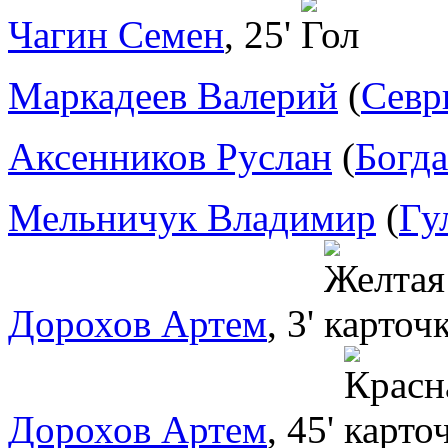
Чагин Семен
, 25'
Маркадеев Валерий
(
Севр
Аксенников Руслан
(
Богд
Мельничук Владимир
(
Гу
Дорохов Артем
, 3'
Дорохов Артем
, 45'