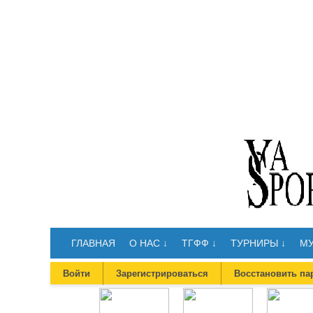
ГЛАВНАЯ
О НАС ↓
ТГФФ ↓
ТУРНИРЫ ↓
МУ
Войти
Зарегистрироваться
Восстановить па