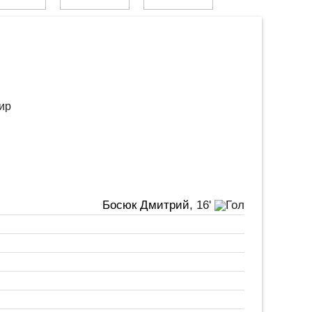
ир
Босюк Дмитрий
, 16'