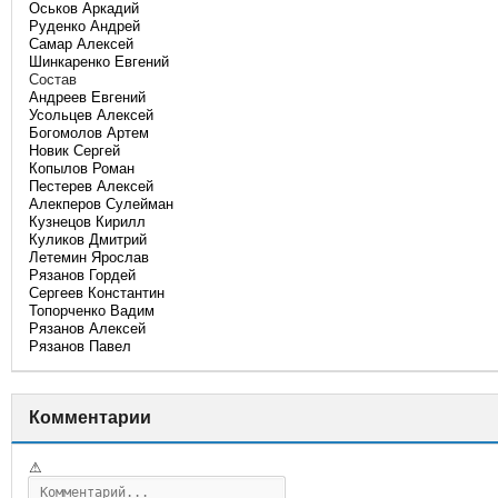
Оськов Аркадий
Руденко Андрей
Самар Алексей
Шинкаренко Евгений
Состав
Андреев Евгений
Усольцев Алексей
Богомолов Артем
Новик Сергей
Копылов Роман
Пестерев Алексей
Алекперов Сулейман
Кузнецов Кирилл
Куликов Дмитрий
Летемин Ярослав
Рязанов Гордей
Сергеев Константин
Топорченко Вадим
Рязанов Алексей
Рязанов Павел
Комментарии
⚠