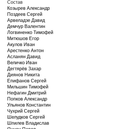
Состав
Козырев Александр
Поздеев Сергей
Арвеладзе Давид
Демчур Валентин
Логвиненко Тимофей
Митюшов Егор
Акулов Иван
Арестенко Антон
Асланян Давид
Величко Иван
Дегтярёв Захар
Диянов Никита
Епифанов Сергей
Мильшин Тимофей
Нефагин Дмитрий
Попков Александр
Ульянов Константин
Чухрий Сергей
Шелудков Сергей
Шпилев Владислав