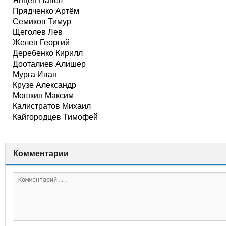
Янцен Павел
Прядченко Артём
Семиков Тимур
Щеголев Лев
Желев Георгий
Деребенко Кирилл
Дооталиев Алишер
Мурга Иван
Крузе Александр
Мошкин Максим
Калистратов Михаил
Кайгородцев Тимофей
Комментарии