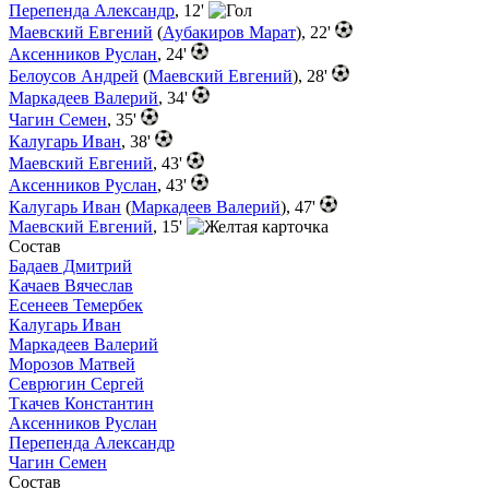
Перепенда Александр
, 12'
Маевский Евгений
(
Аубакиров Марат
), 22'
Аксенников Руслан
, 24'
Белоусов Андрей
(
Маевский Евгений
), 28'
Маркадеев Валерий
, 34'
Чагин Семен
, 35'
Калугарь Иван
, 38'
Маевский Евгений
, 43'
Аксенников Руслан
, 43'
Калугарь Иван
(
Маркадеев Валерий
), 47'
Маевский Евгений
, 15'
Состав
Бадаев Дмитрий
Качаев Вячеслав
Есенеев Темербек
Калугарь Иван
Маркадеев Валерий
Морозов Матвей
Севрюгин Сергей
Ткачев Константин
Аксенников Руслан
Перепенда Александр
Чагин Семен
Состав