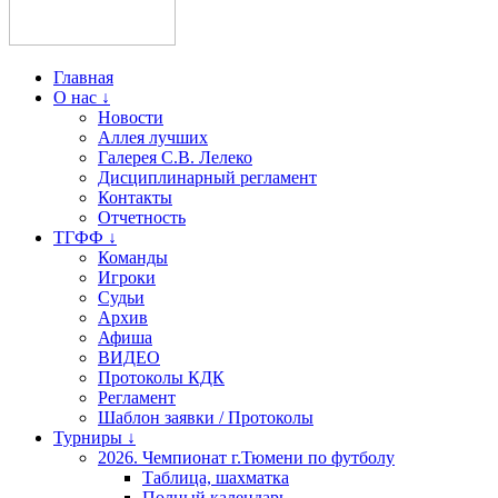
Главная
О нас ↓
Новости
Аллея лучших
Галерея С.В. Лелеко
Дисциплинарный регламент
Контакты
Отчетность
ТГФФ ↓
Команды
Игроки
Судьи
Архив
Афиша
ВИДЕО
Протоколы КДК
Регламент
Шаблон заявки / Протоколы
Турниры ↓
2026. Чемпионат г.Тюмени по футболу
Таблица, шахматка
Полный календарь