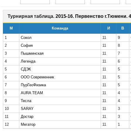
Турнирная таблица.
2015-16. Первенство г.Тюмени. 4
М
Команда
И
В
1
Сокол
11
9
2
София
11
8
3
Пышминская
11
7
4
Легенда
11
6
5
СДЭК
11
5
6
ООО Современник
11
5
7
ПурГеоФизика
11
5
8
AURA TEAM
11
4
9
Тесла
11
4
10
SARAY
11
3
11
Достар
11
3
12
Мегатор
11
1