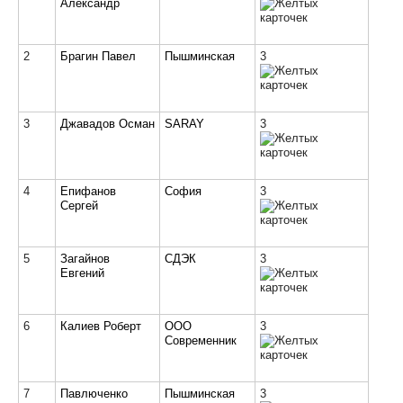
Александр
2
Брагин Павел
Пышминская
3
3
Джавадов Осман
SARAY
3
4
Епифанов
София
3
Сергей
5
Загайнов
СДЭК
3
Евгений
6
Калиев Роберт
ООО
3
Современник
7
Павлюченко
Пышминская
3