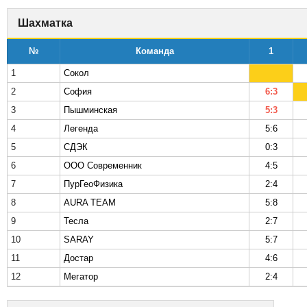
Шахматка
№
Команда
1
1
Сокол
2
София
6:3
3
Пышминская
5:3
4
Легенда
5:6
5
СДЭК
0:3
6
ООО Современник
4:5
7
ПурГеоФизика
2:4
8
AURA TEAM
5:8
9
Тесла
2:7
10
SARAY
5:7
11
Достар
4:6
12
Мегатор
2:4