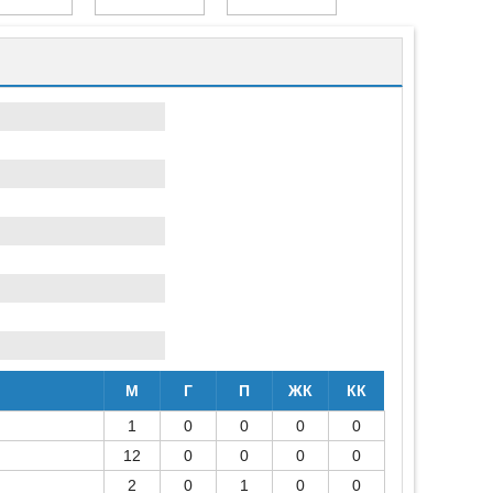
М
Г
П
ЖК
КК
1
0
0
0
0
12
0
0
0
0
2
0
1
0
0