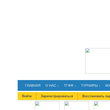
ГЛАВНАЯ
О НАС ↓
ТГФФ ↓
ТУРНИРЫ ↓
МУ
Войти
Зарегистрироваться
Восстановить па