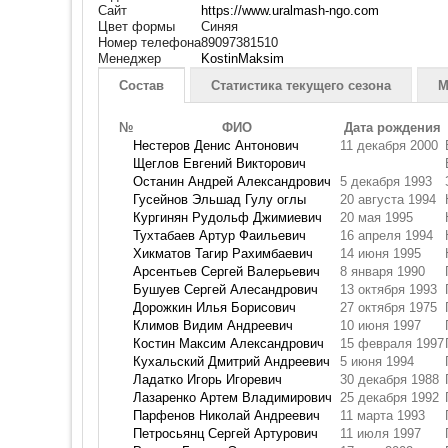
Сайт
https://www.uralmash-ngo.com
Цвет формы
Синяя
Номер телефона
89097381510
Менеджер
KostinMaksim
Состав
Статистика текущего сезона
М
№
ФИО
Дата рождения
Нестеров Денис Антонович
11 декабря 2000
Щеглов Евгений Викторович
Останин Андрей Александрович
5 декабря 1993
Гусейнов Эльшад Гулу оглы
20 августа 1994
Кургинян Рудольф Джимиевич
20 мая 1995
Тухтабаев Артур Фаильевич
16 апреля 1994
Хикматов Тагир Рахимбаевич
14 июня 1995
Арсентьев Сергей Валерьевич
8 января 1990
Бушуев Сергей Алесандрович
13 октября 1993
Дорожкин Илья Борисович
27 октября 1975
Климов Видим Андреевич
10 июня 1997
Костин Максим Александрович
15 февраля 1997
Кухальский Дмитрий Андреевич
5 июня 1994
Ладатко Игорь Игоревич
30 декабря 1988
Лазаренко Артем Владимирович
25 декабря 1992
Парфенов Николай Андреевич
11 марта 1993
Петросьянц Сергей Артурович
11 июля 1997