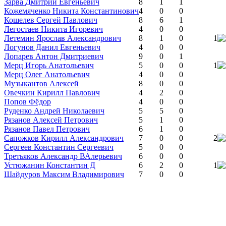
Зарва Дмитрий Евгеньевич
8
1
1
Кожемяченко Никита Константинович
4
0
0
Кошелев Сергей Павлович
8
6
1
Легостаев Никита Игоревич
4
0
0
Летемин Ярослав Александрович
8
1
0
1
Логунов Данил Евгеньевич
4
0
0
Лопарев Антон Дмитриевич
9
0
1
Мерц Игорь Анатольевич
5
0
0
1
Мерц Олег Анатольевич
4
0
0
Музыкантов Алексей
8
0
0
Овечкин Кирилл Павлович
4
2
0
Попов Фёдор
4
0
0
Руденко Андрей Николаевич
5
5
0
Рязанов Алексей Петрович
5
1
0
Рязанов Павел Петрович
6
1
0
Сапожков Кирилл Александрович
7
0
0
2
Сергеев Константин Сергеевич
5
0
0
Третьяков Александр ВАлерьевич
6
0
0
Устюжанин Константин Д
6
2
0
1
Шайдуров Максим Владимирович
7
0
0