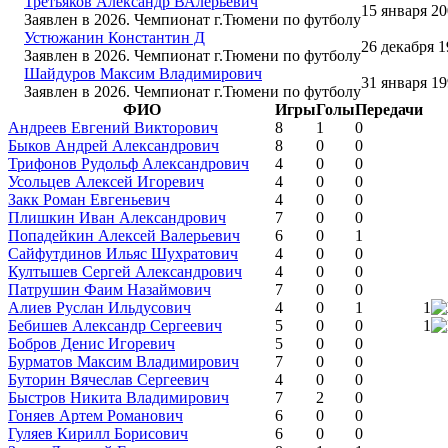
Третьяков Александр ВАлерьевич
15 января 2
Заявлен в 2026. Чемпионат г.Тюмени по футболу
Устюжанин Константин Д
26 декабря 
Заявлен в 2026. Чемпионат г.Тюмени по футболу
Шайдуров Максим Владимирович
31 января 1
Заявлен в 2026. Чемпионат г.Тюмени по футболу
ФИО
Игры
Голы
Передачи
Андреев Евгений Викторович
8
1
0
Быков Андрей Александрович
8
0
0
Трифонов Рудольф Александрович
4
0
0
Усольцев Алексей Игоревич
4
0
0
Закк Роман Евгеньевич
4
0
0
Плишкин Иван Александрович
7
0
0
Попадейкин Алексей Валерьевич
6
0
1
Сайфутдинов Ильяс Шухратович
4
0
0
Култышев Сергей Александрович
4
0
0
Патрушин Фаим Назаймович
7
0
0
Алиев Руслан Ильдусович
4
0
1
1
Бебишев Александр Сергеевич
5
0
0
1
Бобров Денис Игоревич
5
0
0
Бурматов Максим Владимирович
7
0
0
Буторин Вячеслав Сергеевич
4
0
0
Быстров Никита Владимирович
7
2
0
Гоняев Артем Романович
6
0
0
Гуляев Кирилл Борисович
6
0
0