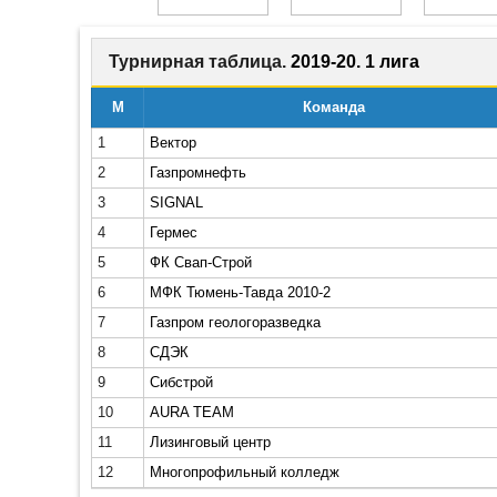
Турнирная таблица.
2019-20. 1 лига
М
Команда
1
Вектор
2
Газпромнефть
3
SIGNAL
4
Гермес
5
ФК Свап-Строй
6
МФК Тюмень-Тавда 2010-2
7
Газпром геологоразведка
8
СДЭК
9
Сибстрой
10
AURA TEAM
11
Лизинговый центр
12
Многопрофильный колледж