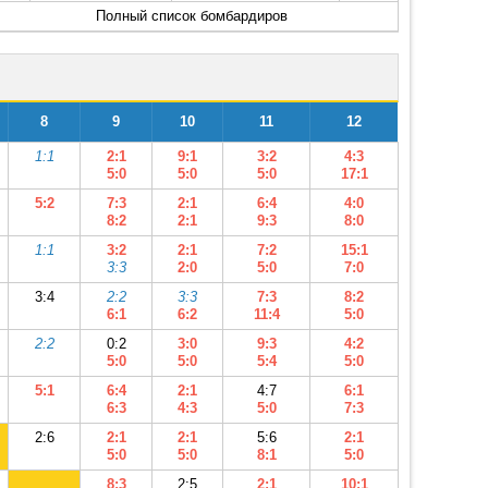
Полный список бомбардиров
8
9
10
11
12
1:1
2:1
9:1
3:2
4:3
5:0
5:0
5:0
17:1
5:2
7:3
2:1
6:4
4:0
8:2
2:1
9:3
8:0
1:1
3:2
2:1
7:2
15:1
3:3
2:0
5:0
7:0
3:4
2:2
3:3
7:3
8:2
6:1
6:2
11:4
5:0
2:2
0:2
3:0
9:3
4:2
5:0
5:0
5:4
5:0
5:1
6:4
2:1
4:7
6:1
6:3
4:3
5:0
7:3
2:6
2:1
2:1
5:6
2:1
5:0
5:0
8:1
5:0
8:3
2:5
2:1
10:1