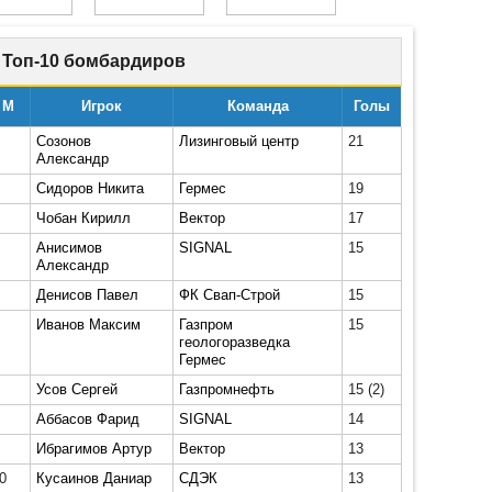
Топ-10 бомбардиров
М
Игрок
Команда
Голы
Созонов
Лизинговый центр
21
Александр
Сидоров Никита
Гермес
19
Чобан Кирилл
Вектор
17
Анисимов
SIGNAL
15
Александр
Денисов Павел
ФК Свап-Строй
15
Иванов Максим
Газпром
15
геологоразведка
Гермес
Усов Сергей
Газпромнефть
15
(2)
Аббасов Фарид
SIGNAL
14
Ибрагимов Артур
Вектор
13
0
Кусаинов Даниар
СДЭК
13