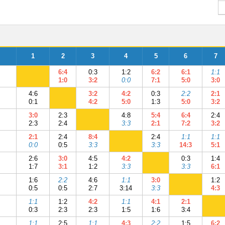
1
2
3
4
5
6
7
6:4
0:3
1:2
6:2
6:1
1:1
1:0
3:2
0:0
7:1
5:0
3:0
4:6
3:2
4:2
0:3
2:2
2:1
0:1
4:2
5:0
1:3
5:0
3:2
3:0
2:3
4:8
5:4
6:4
2:4
2:3
2:4
3:3
2:1
7:2
3:2
2:1
2:4
8:4
2:4
1:1
1:1
0:0
0:5
3:3
3:3
14:3
5:1
2:6
3:0
4:5
4:2
0:3
1:4
1:7
3:1
1:2
3:3
3:3
6:1
1:6
2:2
4:6
1:1
3:0
1:2
0:5
0:5
2:7
3:14
3:3
4:3
1:1
1:2
4:2
1:1
4:1
2:1
0:3
2:3
2:3
1:5
1:6
3:4
1:1
2:5
1:1
4:3
2:2
1:5
6:2