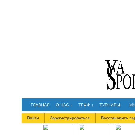
ГЛАВНАЯ
О НАС ↓
ТГФФ ↓
ТУРНИРЫ ↓
МУ
Войти
Зарегистрироваться
Восстановить па