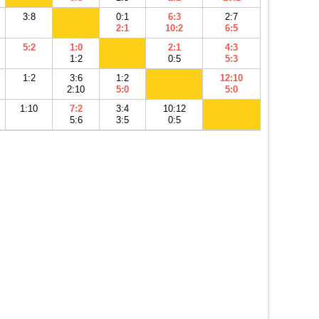
3:8
0:1
6:3
2:7
2:1
10:2
6:5
5:2
1:0
2:1
4:3
1:2
0:5
5:3
1:2
3:6
1:2
12:10
2:10
5:0
5:0
1:10
7:2
3:4
10:12
5:6
3:5
0:5