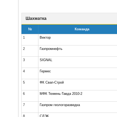
Шахматка
№
Команда
1
Вектор
2
Газпромнефть
3
SIGNAL
4
Гермес
5
ФК Свап-Строй
6
МФК Тюмень-Тавда 2010-2
7
Газпром геологоразведка
8
СДЭК