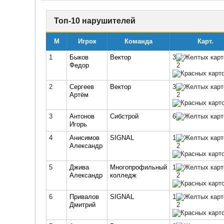
Топ-10 нарушителей
М
Игрок
Команда
Карт.
1
Быков
Вектор
3
Федор
2
2
Сергеев
Вектор
3
Артём
2
3
Антонов
Сибстрой
6
Игорь
4
Анисимов
SIGNAL
1
Александр
2
5
Джива
Многопрофильный
1
Александр
колледж
2
6
Привалов
SIGNAL
1
Дмитрий
2