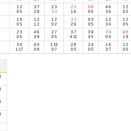
1:2
3:7
2:3
2:2
2:0
4:6
1:2
0:5
2:8
3:3
1:6
0:5
3:6
0:5
1:9
1:2
1:2
3:3
0:3
1:2
1:2
0:5
1:2
0:2
2:6
0:5
3:4
0:5
2:3
4:6
2:7
3:7
3:9
7:4
6:5
0:5
3:9
0:5
4:11
4:5
0:5
1:8
3:4
0:4
1:15
2:8
2:4
1:6
1:2
1:17
0:8
0:7
0:5
0:5
3:7
0:5
3
4
0
0