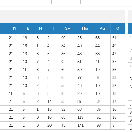
И
В
Н
П
Зм
Пм
Рм
О
21
16
3
2
90
25
65
51
1
21
16
1
4
84
40
44
49
2
21
13
3
5
86
48
38
42
3
21
10
7
4
92
51
41
37
4
21
11
3
7
69
50
19
36
21
10
3
8
69
77
-8
33
5
21
10
2
9
58
48
10
32
6
11
5
3
3
39
29
10
18
21
5
2
14
53
87
-34
17
7
21
5
1
15
32
68
-36
16
8
21
5
0
16
68
119
-51
15
9
21
1
0
20
43
141
-98
3
1