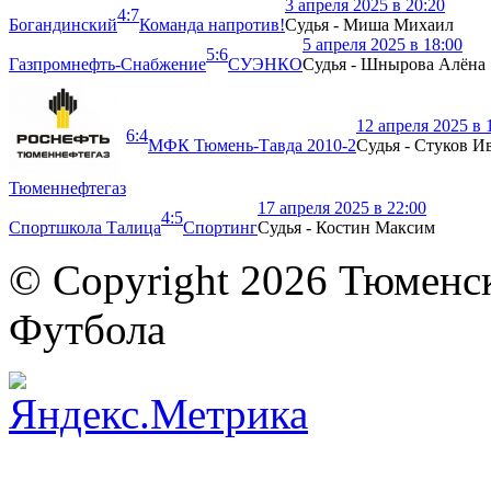
3 апреля 2025 в 20:20
4:7
Богандинский
Команда напротив!
Судья - Миша Михаил
5 апреля 2025 в 18:00
5:6
Газпромнефть-Снабжение
СУЭНКО
Судья - Шнырова Алёна
12 апреля 2025 в 
6:4
МФК Тюмень-Тавда 2010-2
Судья - Стуков И
Тюменнефтегаз
17 апреля 2025 в 22:00
4:5
Спортшкола Талица
Спортинг
Судья - Костин Максим
© Copyright 2026 Тюменс
Футбола