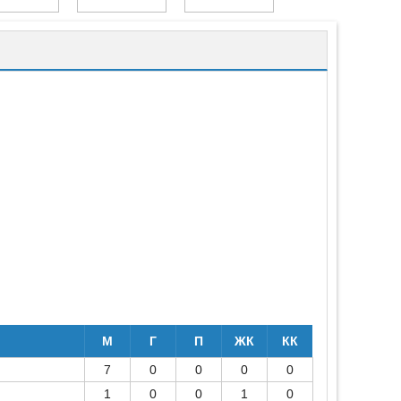
М
Г
П
ЖК
КК
7
0
0
0
0
1
0
0
1
0