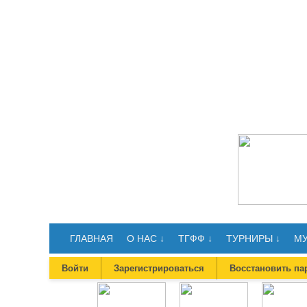
ГЛАВНАЯ
О НАС ↓
ТГФФ ↓
ТУРНИРЫ ↓
МУ
Войти
Зарегистрироваться
Восстановить па