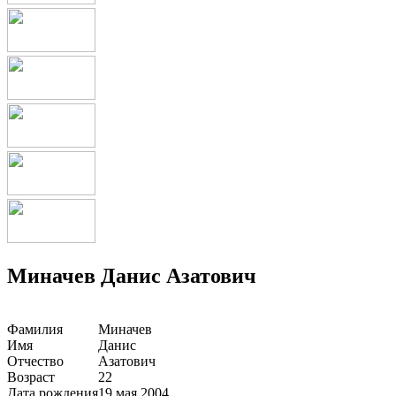
Миначев Данис Азатович
Фамилия
Миначев
Имя
Данис
Отчество
Азатович
Возраст
22
Дата рождения
19 мая 2004