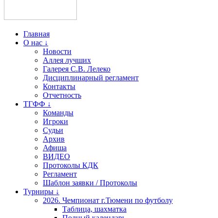
Главная
О нас ↓
Новости
Аллея лучших
Галерея С.В. Лелеко
Дисциплинарный регламент
Контакты
Отчетность
ТГФФ ↓
Команды
Игроки
Судьи
Архив
Афиша
ВИДЕО
Протоколы КДК
Регламент
Шаблон заявки / Протоколы
Турниры ↓
2026. Чемпионат г.Тюмени по футболу
Таблица, шахматка
Полный календарь