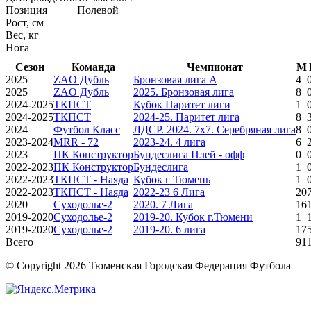
Позиция
Полевой
Рост, см
Вес, кг
Нога
Сезон
Команда
Чемпионат
М
2025
ZAO Дубль
Бронзовая лига А
4
2025
ZAO Дубль
2025. Бронзовая лига
8
2024-2025
ТКПСТ
Кубок Паритет лиги
1
2024-2025
ТКПСТ
2024-25. Паритет лига
8
2024
Футбол Класс
ЛДСР. 2024. 7х7. Серебряная лига
8
2023-2024
MRR - 72
2023-24. 4 лига
6
2023
ПК Конструктор
Бундеслига Плей - офф
0
2022-2023
ПК Конструктор
Бундеслига
1
2022-2023
ТКПСТ - Наяда
Кубок г Тюмень
1
2022-2023
ТКПСТ - Наяда
2022-23 6 Лига
20
2020
Суходолье-2
2020. 7 Лига
16
2019-2020
Суходолье-2
2019-20. Кубок г.Тюмени
1
2019-2020
Суходолье-2
2019-20. 6 лига
17
Всего
91
© Copyright 2026 Тюменская Городская Федерация Футбола