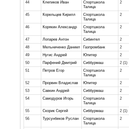
44
Клепиков Иван
Спортшкола
2
Талица
45
Корельцев Кирилл
Спортшкола
2
Талица
46
Корякин Александр
Спортшкола
2
Талица
47
Лопарев Антон
Сибинтел
2
48
Мельниченко Даниил
Газпромбанк
2
49
Нугис Андрей
Юпитер
2
50
Парфений Дмитрий
Сиббурмаш
2
(1)
51
Петров Егор
Спортшкола
2
Талица
52
Прорвин Владислав
Юпитер
2
53
Савкин Андрей
Сиббурмаш
2
54
Самодуров Игорь
Спортшкола
2
Талица
55
Скорик Сергей
Сиббурмаш
2
(1)
56
Турсунбеков Руслан
Спортшкола
2
Талица