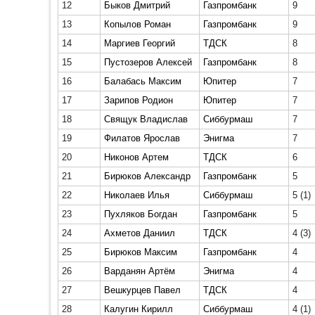
12
Быков Дмитрий
Газпромбанк
9
13
Копылов Роман
Газпромбанк
9
14
Маргиев Георгий
ТДСК
8
15
Пустозеров Алексей
Газпромбанк
8
16
Балабась Максим
Юпитер
7
17
Зарипов Родион
Юпитер
7
18
Свящук Владислав
Сиббурмаш
7
19
Филатов Ярослав
Энигма
7
20
Никонов Артем
ТДСК
6
21
Бирюков Александр
Газпромбанк
5
22
Николаев Илья
Сиббурмаш
5
(1)
23
Пухляков Богдан
Газпромбанк
5
24
Ахметов Даниил
ТДСК
4
(3)
25
Бирюков Максим
Газпромбанк
4
26
Варданян Артём
Энигма
4
27
Вешкурцев Павел
ТДСК
4
28
Калугин Кирилл
Сиббурмаш
4
(1)