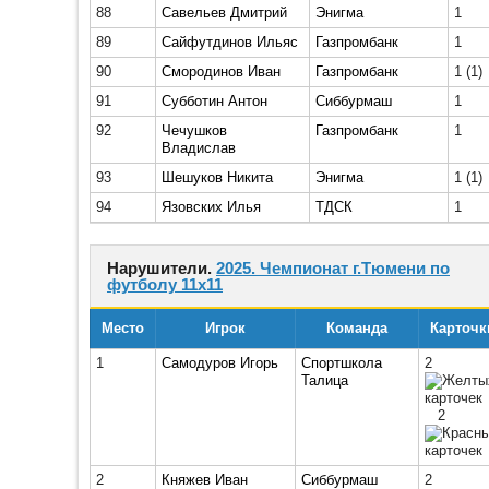
88
Савельев Дмитрий
Энигма
1
89
Сайфутдинов Ильяс
Газпромбанк
1
90
Смородинов Иван
Газпромбанк
1
(1)
91
Субботин Антон
Сиббурмаш
1
92
Чечушков
Газпромбанк
1
Владислав
93
Шешуков Никита
Энигма
1
(1)
94
Язовских Илья
ТДСК
1
Нарушители.
2025. Чемпионат г.Тюмени по
футболу 11х11
Место
Игрок
Команда
Карточк
1
Самодуров Игорь
Спортшкола
2
Талица
2
2
Княжев Иван
Сиббурмаш
2