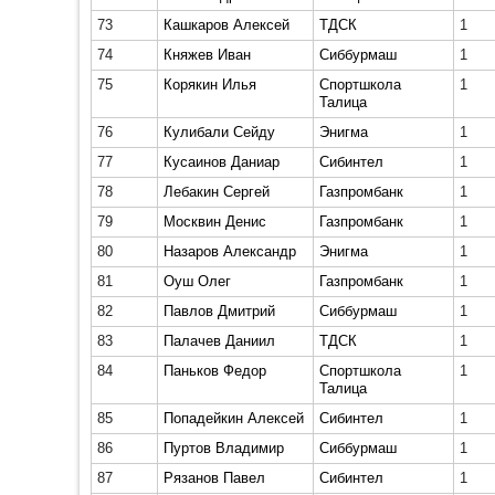
73
Кашкаров Алексей
ТДСК
1
74
Княжев Иван
Сиббурмаш
1
75
Корякин Илья
Спортшкола
1
Талица
76
Кулибали Сейду
Энигма
1
77
Кусаинов Даниар
Сибинтел
1
78
Лебакин Сергей
Газпромбанк
1
79
Москвин Денис
Газпромбанк
1
80
Назаров Александр
Энигма
1
81
Оуш Олег
Газпромбанк
1
82
Павлов Дмитрий
Сиббурмаш
1
83
Палачев Даниил
ТДСК
1
84
Паньков Федор
Спортшкола
1
Талица
85
Попадейкин Алексей
Сибинтел
1
86
Пуртов Владимир
Сиббурмаш
1
87
Рязанов Павел
Сибинтел
1