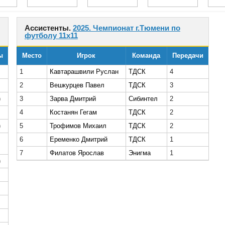
Ассистенты.
2025. Чемпионат г.Тюмени по
футболу 11х11
ы
Место
Игрок
Команда
Передачи
1
Кавтарашвили Руслан
ТДСК
4
2
Вешкурцев Павел
ТДСК
3
)
3
Зарва Дмитрий
Сибинтел
2
4
Костанян Гегам
ТДСК
2
)
5
Трофимов Михаил
ТДСК
2
6
Еременко Дмитрий
ТДСК
1
7
Филатов Ярослав
Энигма
1
)