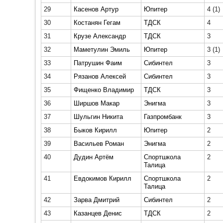
29
Касенов Артур
Юпитер
4
(1)
30
Костанян Гегам
ТДСК
4
31
Крузе Александр
ТДСК
3
32
Маметулин Эмиль
Юпитер
3
(1)
33
Патрушин Фаим
Сибинтел
3
34
Рязанов Алексей
Сибинтел
3
35
Фищенко Владимир
ТДСК
3
36
Ширшов Макар
Энигма
3
37
Шульгин Никита
Газпромбанк
3
38
Быков Кирилл
Юпитер
2
39
Васильев Роман
Энигма
2
40
Дудин Артём
Спортшкола
2
Талица
41
Евдокимов Кирилл
Спортшкола
2
Талица
42
Зарва Дмитрий
Сибинтел
2
43
Казанцев Денис
ТДСК
2