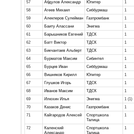
57
Абдулов Александр
Юпитер
1
58
Агеев Михаил
Сиббурмаш
1
59
Алекперов Сулейман
Газпромбанк
1
60
Баиту Алассани
Энигма
1
61
Барышников Евгений
ТДСК
1
62
Батт Виктор
ТДСК
1
63
Бикчантаев Альберт
ТДСК
1
64
Бурматов Максим
Сибинтел
1
65
Бурцев Иван
Сиббурмаш
1
66
Вишняков Кирилл
Юпитер
1
67
Глушков Игорь
ТДСК
1
68
Иванов Максим
ТДСК
1
69
Илюхин Илья
Энигма
1
(1)
70
Казаков Денис
Газпромбанк
1
71
Кайгародов Алексей
Спортшкола
1
Талица
72
Каленский
Спортшкола
1
Александр
Талица