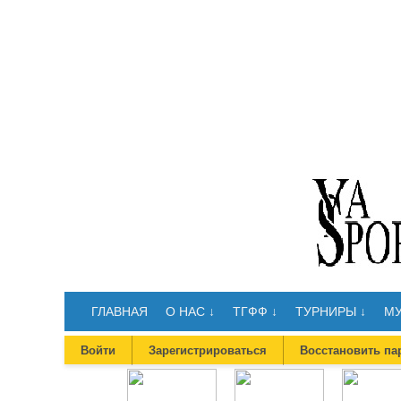
ГЛАВНАЯ
О НАС ↓
ТГФФ ↓
ТУРНИРЫ ↓
МУ
Войти
Зарегистрироваться
Восстановить па